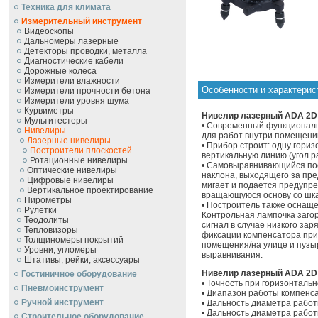
Техника для климата
Измерительный инструмент
Видеоскопы
Дальномеры лазерные
Детекторы проводки, металла
Диагностические кабели
Дорожные колеса
Измерители влажности
Особенности и характерис
Измерители прочности бетона
Измерители уровня шума
Курвиметры
Нивелир лазерный ADA 2D B
Мультитестеры
• Современный функционал
Нивелиры
для работ внутри помещений
Лазерные нивелиры
• Прибор строит: одну гориз
Построители плоскостей
вертикальную линию (угол р
Ротационные нивелиры
• Самовыравнивающийся пос
Оптические нивелиры
наклона, выходящего за пр
Цифровые нивелиры
мигает и подается предупр
Вертикальное проектирование
вращающуюся основу со шка
Пирометры
• Построитель также оснаще
Рулетки
Контрольная лампочка заго
Теодолиты
сигнал в случае низкого за
Тепловизоры
фиксации компенсатора при
Толщиномеры покрытий
помещения/на улице и пузы
Уровни, угломеры
выравнивания.
Штативы, рейки, аксессуары
Нивелир лазерный ADA 2D B
Гостиничное оборудование
• Точность при горизонтальн
Пневмоинструмент
• Диапазон работы компенса
Ручной инcтрумент
• Дальность диаметра работы
• Дальность диаметра работ
Строительное оборудование