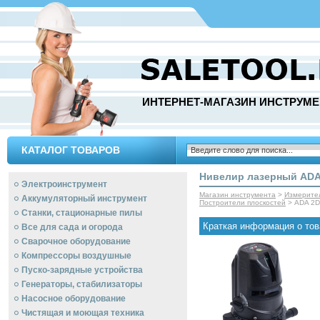
ИНТЕРНЕТ-МАГАЗИН ИНСТРУМЕ
КАТАЛОГ ТОВАРОВ
Нивелир лазерный ADA 
Электроинструмент
Магазин инструмента
>
Измерите
Аккумуляторный инструмент
Построители плоскостей
> ADA 2D 
Станки, стационарные пилы
Краткая информация о тов
Все для сада и огорода
Сварочное оборудование
Компрессоры воздушные
Пуско-зарядные устройства
Генераторы, стабилизаторы
Насосное оборудование
Чистящая и моющая техника