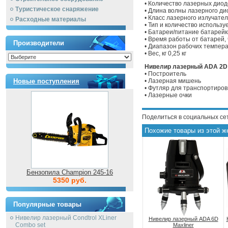
• Количество лазерных диод
Туристическое снаряжение
• Длина волны лазерного ди
• Класс лазерного излучател
Расходные материалы
• Тип и количество использу
• Батареи/питание батарейк
• Время работы от батарей, 
Производители
• Диапазон рабочих температ
• Вес, кг 0,25 кг
Нивелир лазерный ADA 2D B
• Построитель
Новые поступления
• Лазерная мишень
• Футляр для транспортиров
• Лазерные очки
Поделиться в социальных се
Похожие товары из этой ж
Бензопила Champion 245-16
5350 руб.
Популярные товары
Нивелир лазерный Condtrol XLiner
Нивелир лазерный ADA 6D
Combo set
Maxliner