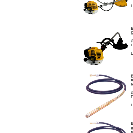
Ц
C
Д
П
Ц
В
в
м
Д
П
Ц
В
в
м