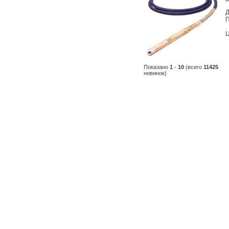
Д
П
Ц
Показано
1
-
10
(всего
11425
новинок)