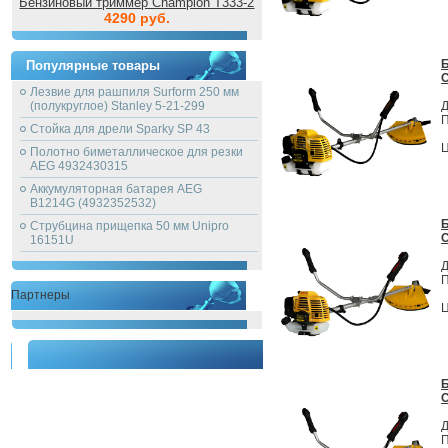
Бензиновый триммер Champion T333-2
4290 руб.
Популярные товары
C
Лезвие для рашпиля Surform 250 мм
(полукруглое) Stanley 5-21-299
Д
П
Стойка для дрели Sparky SP 43
Ц
Полотно биметаллическое для резки
AEG 4932430315
Аккумуляторная батарея AEG
B1214G (4932352532)
Струбцина прищепка 50 мм Unipro
C
16151U
Д
П
Партнеры
Ц
C
Д
П