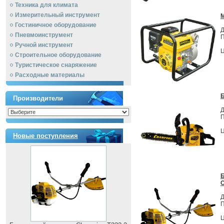
Техника для климата
Измерительный инструмент
Гостиничное оборудование
Д
Пневмоинструмент
П
Ручной инcтрумент
Ц
Строительное оборудование
Туристическое снаряжение
Расходные материалы
Б
Производители
Д
П
Ц
Новые поступления
C
Д
П
Ц