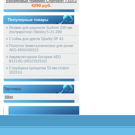
Бензиновый триммер Champion T333-2
4290 руб.
Популярные товары
Лезвие для рашпиля Surform 250 мм
(полукруглое) Stanley 5-21-299
Стойка для дрели Sparky SP 43
Полотно биметаллическое для резки
AEG 4932430315
Аккумуляторная батарея AEG
B1214G (4932352532)
Струбцина прищепка 50 мм Unipro
16151U
Партнеры
88bet