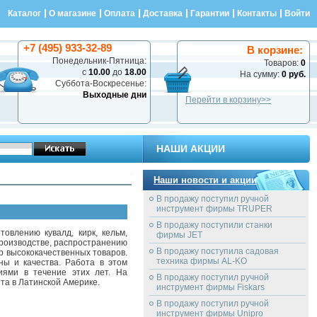
Каталог
О магазине
Оплата
Доставка
Гарантии
Контакты
Войти
+7 (495) 933-32-89
В корзине:
Понедельник-Пятница:
Товаров:
0
с
10.00
до
18.00
На сумму:
0 руб.
Суббота-Воскресенье:
Выходные дни
Перейти в корзину>>
НАШИ АКЦИИ
Наши новости и акции
В продажу поступил ручной
инструмент фирмы TRUPER
В продажу поступили станки
овлению кувалд, кирк, кельм,
фирмы JET
производстве, распространению
В продажу поступила садовая
р высококачественных товаров.
техника фирмы AL-KO
ы и качества. Работа в этом
иями в течение этих лет. На
В продажу поступил ручной
та в Латинской Америке.
инструмент фирмы Fiskars
В продажу поступил ручной
инструмент фирмы Unipro