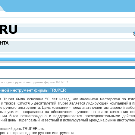
НТА
 поступил ручной инструмент фирмы TRUPER
учной инструмент фирмы TRUPER
 Truper была основана 50 лет назад, как маленькая мастерская по изгот
 и тисков. Спустя 5 десятилетий Truper является лидирующей компанией в 
е ручного инструмента. Цель компании - предлагать клиентам широкий выбо
ные усилия направлены на обеспечение лучшего на рынке сочетания цен
ении была вознаграждена и поддерживается последовательными действ
ний день Truper самый известный и используемый бренд на рынке инструмен
няшний день TRUPER это:
ерства в производстве ручного инструмента