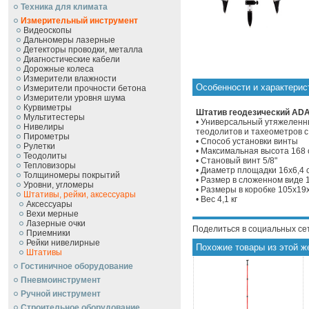
Техника для климата
Измерительный инструмент
Видеоскопы
Дальномеры лазерные
Детекторы проводки, металла
Диагностические кабели
Дорожные колеса
Измерители влажности
Особенности и характерис
Измерители прочности бетона
Измерители уровня шума
Курвиметры
Штатив геодезический ADA 
Мультитестеры
• Универсальный утяжеленн
Нивелиры
теодолитов и тахеометров 
Пирометры
• Способ установки винты
Рулетки
• Максимальная высота 168 
Теодолиты
• Становый винт 5/8"
Тепловизоры
• Диаметр площадки 16х6,4 
Толщиномеры покрытий
• Размер в сложенном виде 
Уровни, угломеры
• Размеры в коробке 105х19
Штативы, рейки, аксессуары
• Вес 4,1 кг
Аксессуары
Вехи мерные
Лазерные очки
Поделиться в социальных се
Приемники
Рейки нивелирные
Похожие товары из этой ж
Штативы
Гостиничное оборудование
Пневмоинструмент
Ручной инcтрумент
Строительное оборудование