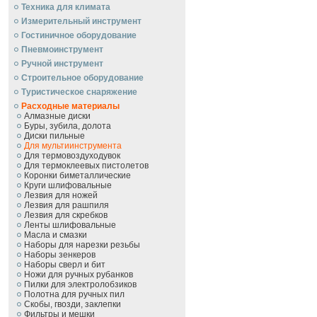
Техника для климата
Измерительный инструмент
Гостиничное оборудование
Пневмоинструмент
Ручной инcтрумент
Строительное оборудование
Туристическое снаряжение
Расходные материалы
Алмазные диски
Буры, зубила, долота
Диски пильные
Для мультиинструмента
Для термовоздуходувок
Для термоклеевых пистолетов
Коронки биметаллические
Круги шлифовальные
Лезвия для ножей
Лезвия для рашпиля
Лезвия для скребков
Ленты шлифовальные
Масла и смазки
Наборы для нарезки резьбы
Наборы зенкеров
Наборы сверл и бит
Ножи для ручных рубанков
Пилки для электролобзиков
Полотна для ручных пил
Скобы, гвозди, заклепки
Фильтры и мешки