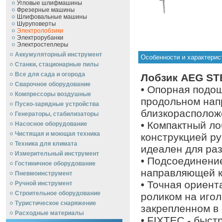
Угловые шлифмашины
Фрезерные машины
Шлифовальные машины
Шуруповерты
Электролобзики
Электрорубанки
Электростеплеры
Аккумуляторный инструмент
Особенности и характери
Станки, стационарные пилы
Все для сада и огорода
Лобзик AEG STE
Сварочное оборудование
• Опорная подо
Компрессоры воздушные
продольном нап
Пуско-зарядные устройства
близкорасполож
Генераторы, стабилизаторы
• Компактный ло
Насосное оборудование
Чистящая и моющая техника
конструкцией ру
Техника для климата
идеален для ра
Измерительный инструмент
• Подсоединени
Гостиничное оборудование
направляющей к
Пневмоинструмент
• Точная ориен
Ручной инcтрумент
Строительное оборудование
роликом на иго
Туристическое снаряжение
закрепленном в 
Расходные материалы
• FIXTEC - быст