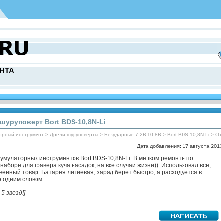
НТА
шуруповерт Bort BDS-10,8N-Li
торный инструмент
>
Дрели-шуруповерты
>
Безударные 7,2В-10,8В
>
Bort BDS-10,8N-Li
> О
Дата добавления: 17 августа 2013
умуляторных инструментов Bort BDS-10,8N-Li. В мелком ремонте по
наборе для гравера куча насадок, на все случаи жизни)). Использовал все,
венный товар. Батарея литиевая, заряд берет быстро, а расходуется в
о одним словом
 5 звезд!]