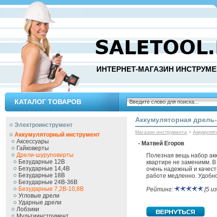
ИНТЕРНЕТ-МАГАЗИН ИНСТРУМЕ
КАТАЛОГ ТОВАРОВ
Аккумуляторная дрель-
Электроинструмент
Магазин инструмента
>
Аккумуля
Аккумуляторный инструмент
Аксессуары
- Матвей Егоров
Гайковерты
Дрели-шуруповерты
Полезная вещь набор акк
Безударные 12В
квартире не заменимм. В 
Безударные 14,4В
очень надежный и качест
Безударные 18В
работе медленно. Удобн
Безударные 24В-36В
Безударные 7,2В-10,8В
Рейтинг:
[5 из
Угловые дрели
Ударные дрели
Лобзики
Мультиинструмент