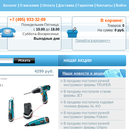
Каталог
О магазине
Оплата
Доставка
Гарантии
Контакты
Войти
+7 (495) 933-32-89
В корзине:
Понедельник-Пятница:
Товаров:
0
с
10.00
до
18.00
На сумму:
0 руб.
Суббота-Воскресенье:
Выходные дни
Перейти в корзину>>
НАШИ АКЦИИ
4299 руб.
Наши новости и акции
тзывы
В продажу поступил ручной
инструмент фирмы TRUPER
 г.
В продажу поступили станки
фирмы JET
В продажу поступила садовая
техника фирмы AL-KO
В продажу поступил ручной
инструмент фирмы Fiskars
В продажу поступил ручной
инструмент фирмы Unipro