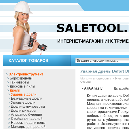
ИНТЕРНЕТ-МАГАЗИН ИНСТРУМЕ
КАТАЛОГ ТОВАРОВ
Ударная дрель Defort D
Электроинструмент
Бороздоделы
Магазин инструмента
>
Электрои
Отзывы
Гайковерты
Дисковые пилы
- AFAAnasiy
Дата доба
Дрели
Ударные дрели
Купил ударную дрель Def
Безударные дрели
прошпым летом, работой
Угловые дрели
Мощная , производительн
Дрели-шуруповерты
хорошими техническими
Дрели миксеры
характеристиками.Проду
Алмазное бурение
небольшой вес, плюс до
Стойки для дрелей
рукоятка, глубиномер- вс
Насосы подачи воды
работе. Использую и как
Миксеры для дрелей
шуруповерт, ресурса впо