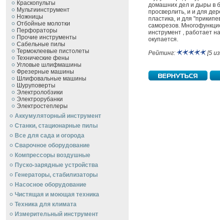
Краскопульты
домашних дел и дыры в 
Мультиинструмент
просверлить, и и для дер
Ножницы
пластика, и для "прикип
Отбойные молотки
саморезов. Многофункц
Перфораторы
инструмент , работает н
Прочие инструменты
окупается.
Сабельные пилы
Термоклеевые пистолеты
Рейтинг:
[5 из
Технические фены
Угловые шлифмашины
Фрезерные машины
Шлифовальные машины
Шуруповерты
Электролобзики
Электрорубанки
Электростеплеры
Аккумуляторный инструмент
Станки, стационарные пилы
Все для сада и огорода
Сварочное оборудование
Компрессоры воздушные
Пуско-зарядные устройства
Генераторы, стабилизаторы
Насосное оборудование
Чистящая и моющая техника
Техника для климата
Измерительный инструмент