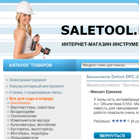
ИНТЕРНЕТ-МАГАЗИН ИНСТРУМЕ
КАТАЛОГ ТОВАРОВ
Бензопила Defort DPC-2
Электроинструмент
Магазин инструмента
>
Все для с
Аккумуляторный инструмент
- Михаил Ермаков
Станки, стационарные пилы
Все для сада и огорода
У пилы есть антивибраци
Бензопилы
л.с. Объем бака 0,55л. 
Вертикуттеры, аэраторы
емкость для смешивания т
Воздуходувки
работе показала очень х
Газонокосилки
Измельчители мусора
Рейтинг:
[4 из
Культиваторы, мотоблоки
Кусторезы, высоторезы
Мотобуры, ледобуры
Опрыскиватели