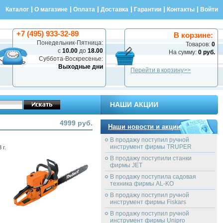
Каталог
О магазине
Оплата
Доставка
Гарантии
Контакты
Войти
+7 (495) 933-32-89
В корзине:
Понедельник-Пятница:
Товаров:
0
с
10.00
до
18.00
На сумму:
0 руб.
Суббота-Воскресенье:
Выходные дни
Перейти в корзину>>
НАШИ АКЦИИ
4999 руб.
Наши новости и акции
В продажу поступил ручной
инструмент фирмы TRUPER
 г.
В продажу поступили станки
фирмы JET
В продажу поступила садовая
техника фирмы AL-KO
В продажу поступил ручной
инструмент фирмы Fiskars
В продажу поступил ручной
инструмент фирмы Unipro