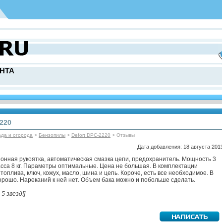
НТА
220
ада и огорода
>
Бензопилы
>
Defort DPC-2220
> Отзывы
Дата добавления: 18 августа 2013
онная рукоятка, автоматическая смазка цепи, предохранитель. Мощность 3
Масса 8 кг. Параметры оптимальные. Цена не большая. В комплектации
оплива, ключ, кожух, масло, шина и цепь. Короче, есть все необходимое. В
орошо. Нареканий к ней нет. Объем бака можно и побольше сделать.
 5 звезд!]