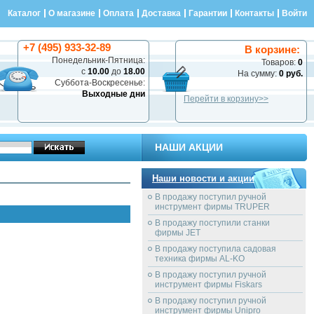
Каталог
О магазине
Оплата
Доставка
Гарантии
Контакты
Войти
+7 (495) 933-32-89
В корзине:
Понедельник-Пятница:
Товаров:
0
с
10.00
до
18.00
На сумму:
0 руб.
Суббота-Воскресенье:
Выходные дни
Перейти в корзину>>
НАШИ АКЦИИ
Наши новости и акции
В продажу поступил ручной
инструмент фирмы TRUPER
В продажу поступили станки
фирмы JET
В продажу поступила садовая
техника фирмы AL-KO
В продажу поступил ручной
инструмент фирмы Fiskars
В продажу поступил ручной
инструмент фирмы Unipro