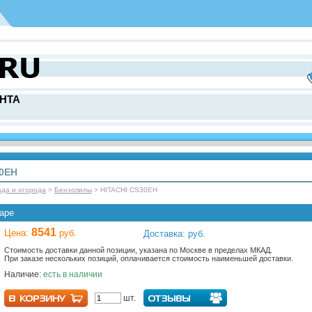
НТА
30EH
ада и огорода
>
Бензопилы
> HITACHI CS30EH
аре
8541
Цена:
руб.
Доставка: руб.
Стоимость доставки данной позиции, указана по Москве в пределах МКАД.
При заказе нескольких позиций, оплачивается стоимость наименьшей доставки.
Наличие:
есть в наличии
шт.