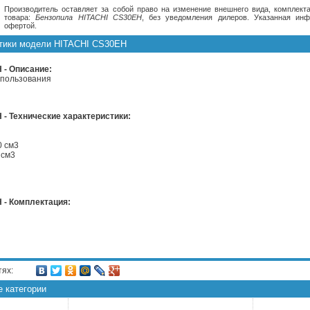
Производитель оставляет за собой право на изменение внешнего вида, комплекта
товара:
Бензопила HITACHI CS30EH
, без уведомления дилеров. Указанная ин
офертой.
стики модели HITACHI CS30EH
 - Описание:
спользования
т
- Технические характеристики:
с.
0 см3
 см3
 - Комплектация:
тях:
е категории