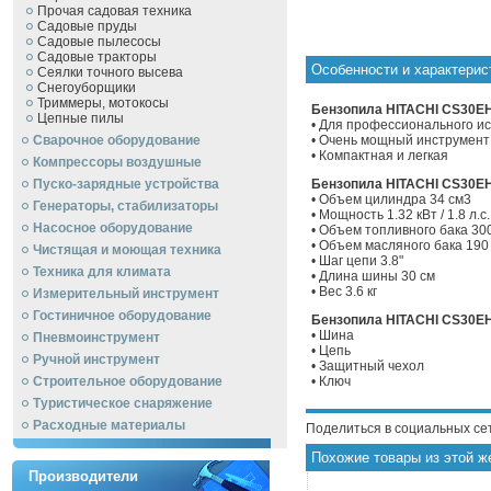
Прочая садовая техника
Садовые пруды
Садовые пылесосы
Садовые тракторы
Особенности и характери
Сеялки точного высева
Снегоуборщики
Триммеры, мотокосы
Бензопила HITACHI CS30EH
Цепные пилы
• Для профессионального и
Сварочное оборудование
• Очень мощный инструмен
• Компактная и легкая
Компрессоры воздушные
Пуско-зарядные устройства
Бензопила HITACHI CS30EH 
• Объем цилиндра 34 см3
Генераторы, стабилизаторы
• Мощность 1.32 кВт / 1.8 л.
Насосное оборудование
• Объем топливного бака 30
• Объем масляного бака 190
Чистящая и моющая техника
• Шаг цепи 3.8"
Техника для климата
• Длина шины 30 см
• Вес 3.6 кг
Измерительный инструмент
Гостиничное оборудование
Бензопила HITACHI CS30EH
• Шина
Пневмоинструмент
• Цепь
Ручной инcтрумент
• Защитный чехол
Строительное оборудование
• Ключ
Туристическое снаряжение
Расходные материалы
Поделиться в социальных се
Похожие товары из этой ж
Производители