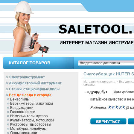
ИНТЕРНЕТ-МАГАЗИН ИНСТРУМЕ
КАТАЛОГ ТОВАРОВ
Снегоуборщик HUTER S
Электроинструмент
Магазин инструмента
>
Все для с
Аккумуляторный инструмент
Отзывы
Станки, стационарные пилы
- эдуард бут
Дата добавле
Все для сада и огорода
Бензопилы
китайское качество а не
Вертикуттеры, аэраторы
Воздуходувки
Рейтинг:
[5 из
Газонокосилки
Измельчители мусора
Культиваторы, мотоблоки
Кусторезы, высоторезы
Мотобуры, ледобуры
Опрыскиватели