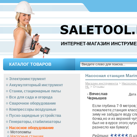
ИНТЕРНЕТ-МАГАЗИН ИНСТРУМЕ
КАТАЛОГ ТОВАРОВ
Насосная станция Mari
Электроинструмент
Магазин инструмента
>
Насосное
Аккумуляторный инструмент
HL
> Отзывы
Станки, стационарные пилы
- Вячеслав
Дата
Все для сада и огорода
Чернышев
Сварочное оборудование
Если глубина 7-9 метров,
Компрессоры воздушные
пожалеете,станция класс
зиму не забудьте воду сл
Пуско-зарядные устройства
бочка,но и из верхней чугу
Генераторы, стабилизаторы
был не в курсе этого,чугу
разнесло как бумагу(
Насосное оборудование
Мотопомпы
Рейтинг:
[5 из
Насосные станции