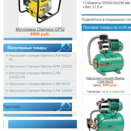
• Габариты 550х610х290 мм
• Вес 17,6 кг
Поделиться в социальных се
Похожие товары из этой ж
Мотопомпа Champion GP52
6990 руб.
Популярные товары
Насосная станция Marina CAM 40/22-
HL
Насосная станция Marina APM 100/25
Насосная станция Marina CAM
100/25-HL
Насосная станция Marina
CAM 88/25
Насосная станция Marina CAM 40/22
Цена:
8494 руб.
Насосная станция Marina CAM 100/60
Наличие:
есть в наличии
Партнеры