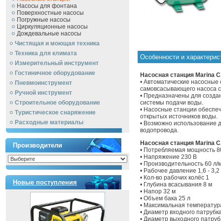
Насосы для фонтана
Поверхностные насосы
Погружные насосы
Циркуляционные насосы
Дождевальные насосы
Чистящая и моющая техника
Техника для климата
Особенности и характерис
Измерительный инструмент
Гостиничное оборудование
Насосная станция Marina C
• Автоматические насосные 
Пневмоинструмент
самовсасывающего насоса 
Ручной инcтрумент
• Предназначены для создани
Строительное оборудование
системы подачи воды.
• Насосные станции обеспеч
Туристическое снаряжение
открытых источников воды.
Расходные материалы
• Возможно использование 
водопровода.
Насосная станция Marina C
Производители
• Потребляемая мощность 8
• Напряжение 230 В
• Производительность 60 л/
• Рабочее давление 1,6 - 3,2
• Кол-во рабочих колёс 1
Новые поступления
• Глубина всасывания 8 м
• Напор 32 м
• Объем бака 25 л
• Максимальная температур
• Диаметр входного патрубка
• Диаметр выходного патруб