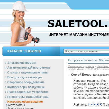
ИНТЕРНЕТ-МАГАЗИН ИНСТРУМЕ
КАТАЛОГ ТОВАРОВ
Погружной насос Marin
Электроинструмент
Магазин инструмента
>
Насосное
Аккумуляторный инструмент
воды
>
Marina SXG 1100
> Отзывы
Станки, стационарные пилы
- Сергей Белов
Дата добавле
Все для сада и огорода
Хорошая машинка. Уже т
Сварочное оборудование
отпахала. Неделю назад
Компрессоры воздушные
кабель на входе в корпус.
замыкания сгорел резин
Пуско-зарядные устройства
кабеля. Ждёмс в Челяби
Генераторы, стабилизаторы
запчасть для дальнейше
Насосное оборудование
Рейтинг:
[5 из
Мотопомпы
Насосные станции