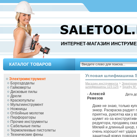
ИНТЕРНЕТ-МАГАЗИН ИНСТРУМЕ
КАТАЛОГ ТОВАРОВ
Угловая шлифмашина S
Электроинструмент
Бороздоделы
Магазин инструмента
>
Электрои
шлифмашины 115-125
>
Sparky M
Гайковерты
Дисковые пилы
- Алексей
Дата д
Дрели
Ремезов
Краскопульты
Мультиинструмент
Даже не знаю, только куп
Ножницы
энкор. Раскраска радует г
Отбойные молотки
приятна, рукоятка как у 
Перфораторы
шумит из-за конструктив
Прочие инструменты
редуктора, продавец ска
Сабельные пилы
Мягкий и длинный шнур, 
Термоклеевые пистолеты
очень хорошо! нет удара 
Технические фены
защитный кожух поворач