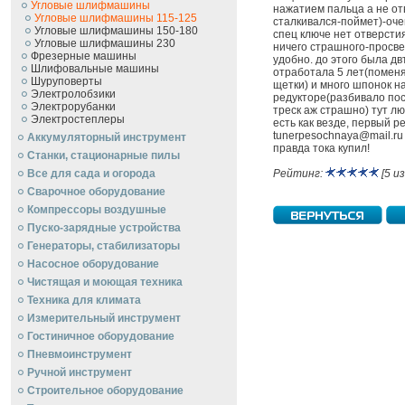
Угловые шлифмашины
нажатием пальца а не от
Угловые шлифмашины 115-125
сталкивался-поймет)-оче
Угловые шлифмашины 150-180
спец ключе нет отверстия
Угловые шлифмашины 230
ничего страшного-просве
Фрезерные машины
удобно. до этого была дв
Шлифовальные машины
отработала 5 лет(поменял
Шуруповерты
щетки) и много шпонок н
Электролобзики
редукторе(разбивало пос
Электрорубанки
треск аж страшно) тут л
Электростеплеры
есть как везде, первый р
tunerpesochnaya@mail.ru
Аккумуляторный инструмент
правда тока купил!
Станки, стационарные пилы
Все для сада и огорода
Рейтинг:
[5 из
Сварочное оборудование
Компрессоры воздушные
Пуско-зарядные устройства
Генераторы, стабилизаторы
Насосное оборудование
Чистящая и моющая техника
Техника для климата
Измерительный инструмент
Гостиничное оборудование
Пневмоинструмент
Ручной инcтрумент
Строительное оборудование