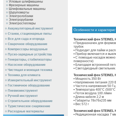
Угловые шлифмашины
Фрезерные машины
Шлифовальные машины
Шуруповерты
Электролобзики
Электрорубанки
Электростеплеры
Аккумуляторный инструмент
Особенности и характерис
Станки, стационарные пилы
Все для сада и огорода
Технический фен STEINEL H
• Предназначен для формовк
Сварочное оборудование
трубок
Компрессоры воздушные
• Подходит для пайки и рас
• Прибор включается и вык
Пуско-зарядные устройства
• С помощью насадок можно 
Генераторы, стабилизаторы
поверхности)
Насосное оборудование
• Благодаря встроенной пе
• Светодиодный светильник
Чистящая и моющая техника
Техника для климата
Технический фен STEINEL H
• Мощность 350 Вт
Измерительный инструмент
• Напряжение питания 220 
Гостиничное оборудование
• Частота напряжения 50 Гц
• Температура 400°С (500°С
Пневмоинструмент
• Поток воздуха 100 л/мин
Ручной инcтрумент
• Длина кабеля 2,2 м
• Габариты 78х76х235 мм
Строительное оборудование
• Вес 572 г
Туристическое снаряжение
Технический фен STEINEL H
Расходные материалы
• Редукционная насадка 7 м