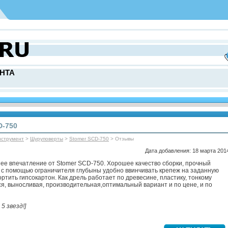
НТА
D-750
нструмент
>
Шуруповерты
>
Stomer SCD-750
> Отзывы
Дата добавления: 18 марта 2014
ее впечатление от Stomer SCD-750. Хорошее качество сборки, прочный
 с помощью ограничителя глубыны удобно ввинчивать крепеж на заданную
ортить гипсокартон. Как дрель работает по древесине, пластику, тонкому
я, выносливая, производительная,оптимальный вариант и по цене, и по
 5 звезд!]