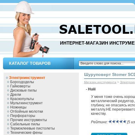
ИНТЕРНЕТ-МАГАЗИН ИНСТРУМЕ
КАТАЛОГ ТОВАРОВ
Шуруповерт Stomer SC
Электроинструмент
Бороздоделы
Магазин инструмента
>
Электрои
Гайковерты
- Huiii
Дисковые пилы
Дрели
У меня тоже очень хорош
Краскопульты
металлический редуктор,
Мультиинструмент
глубину, не опасаясь исп
Ножницы
металлу.НЕ перегреваетс
Отбойные молотки
качеству.
Перфораторы
Прочие инструменты
Рейтинг:
[5 из
Сабельные пилы
Термоклеевые пистолеты
Технические фены