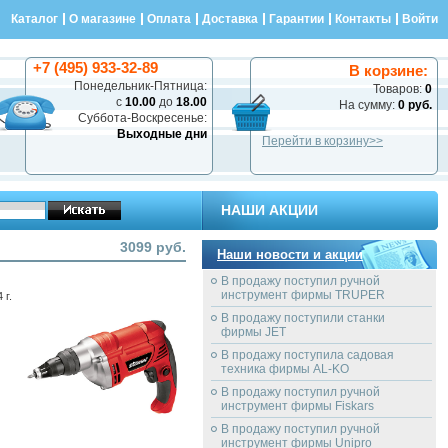
Каталог
О магазине
Оплата
Доставка
Гарантии
Контакты
Войти
+7 (495) 933-32-89
В корзине:
Понедельник-Пятница:
Товаров:
0
с
10.00
до
18.00
На сумму:
0 руб.
Суббота-Воскресенье:
Выходные дни
Перейти в корзину>>
НАШИ АКЦИИ
3099 руб.
Наши новости и акции
В продажу поступил ручной
инструмент фирмы TRUPER
 г.
В продажу поступили станки
фирмы JET
В продажу поступила садовая
техника фирмы AL-KO
В продажу поступил ручной
инструмент фирмы Fiskars
В продажу поступил ручной
инструмент фирмы Unipro