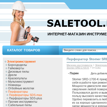
ИНТЕРНЕТ-МАГАЗИН ИНСТРУМЕ
КАТАЛОГ ТОВАРОВ
Перфоратор Stomer SR
Электроинструмент
Бороздоделы
Магазин инструмента
>
Электрои
Stomer SRD-1700-K
> Отзывы
Гайковерты
Дисковые пилы
- Парин
Дата добавле
Дрели
Краскопульты
Stomer SRD-1700-K прек
Мультиинструмент
себя в работе при ремонт
Ножницы
Мощности двигателя хва
Отбойные молотки
сверления любой поверх
Перфораторы
Пользовался долго и выв
Перфораторы SDS-max
пользу высокого качеств
Перфораторы SDS-plus
Удобно перевозить в лю
Прочие инструменты
из за хорошо сделанного
Сабельные пилы
запас мощности и хорош