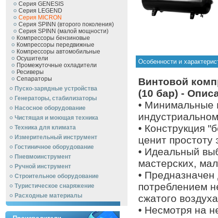
Серия GENESIS
Серия LEGEND
Серия MICRON
Серия SPINN (второго поколения)
Серия SPINN (малой мощности)
Компрессоры бензиновые
Компрессоры передвижные
Компрессоры автомобильные
Осушители
Особенности и характерис
Промежуточные охладители
Ресиверы
Сепараторы
Винтовой комп
Пуско-зарядные устройства
(10 бар) - Опис
Генераторы, стабилизаторы
• Минимальные 
Насосное оборудование
индустриальном
Чистящая и моющая техника
• Конструкция "б
Техника для климата
Измерительный инструмент
ценит простоту 
Гостиничное оборудование
• Идеальный вы
Пневмоинструмент
мастерских, мал
Ручной инcтрумент
• Предназначен 
Строительное оборудование
потреблением н
Туристическое снаряжение
Расходные материалы
сжатого воздуха
• Несмотря на 