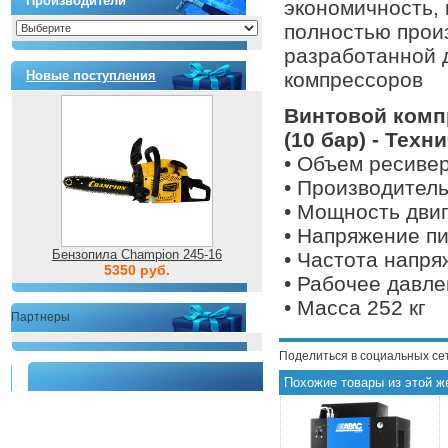
Производители
экономичность,
полностью произ
разработанной 
Новые поступления
компрессоров
Винтовой комп
(10 бар) - Техн
• Объем ресивер
• Производитель
• Мощность двиг
• Напряжение пи
Бензопила Champion 245-16
• Частота напря
5350 руб.
• Рабочее давле
• Масса 252 кг
Партнеры
Поделиться в социальных се
Похожие товары из этой ж