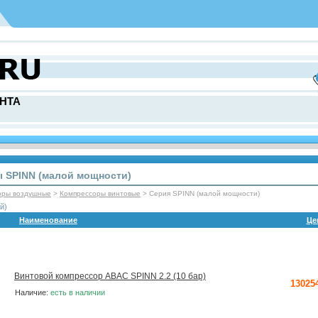
НТА
 SPINN (малой мощности)
оры воздушные
>
Компрессоры винтовые
> Серия SPINN (малой мощности)
й)
Наименование
Це
Винтовой компрессор ABAC SPINN 2.2 (10 бар)
13025
Наличие:
есть в наличии