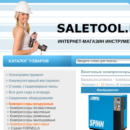
ИНТЕРНЕТ-МАГАЗИН ИНСТРУМЕ
КАТАЛОГ ТОВАРОВ
Винтовые компрессоры
Электроинструмент
Магазин инструмента
>
Компресс
Аккумуляторный инструмент
Показано
1
-
10
(всего 28 позици
Станки, стационарные пилы
Изображение
Все для сада и огорода
Сварочное оборудование
Компрессоры воздушные
Компрессоры безмасляные
Компрессоры масляные
Компрессоры ременные
Компрессоры малошумные
Компрессоры винтовые
Серия FORMULA