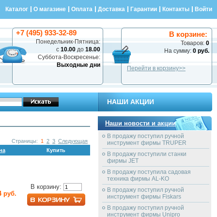
Каталог
О магазине
Оплата
Доставка
Гарантии
Контакты
Войти
+7 (495) 933-32-89
В корзине:
Понедельник-Пятница:
Товаров:
0
с
10.00
до
18.00
На сумму:
0 руб.
Суббота-Воскресенье:
Выходные дни
Перейти в корзину>>
НАШИ АКЦИИ
Наши новости и акции
В продажу поступил ручной
Страницы:
1
2
3
Следующая
инструмент фирмы TRUPER
на
Купить
В продажу поступили станки
фирмы JET
В продажу поступила садовая
техника фирмы AL-KO
В корзину:
В продажу поступил ручной
4 руб.
инструмент фирмы Fiskars
В продажу поступил ручной
инструмент фирмы Unipro