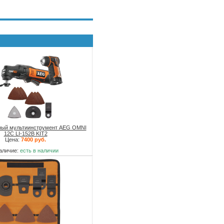
ный мультиинструмент AEG OMNI
12C LI-152B KIT2
Цена:
7400 руб.
аличие:
есть в наличии