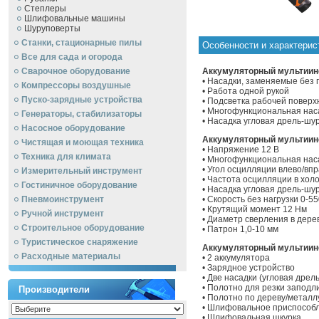
Степлеры
Шлифовальные машины
Шуруповерты
Станки, стационарные пилы
Особенности и характери
Все для сада и огорода
Сварочное оборудование
Аккумуляторный мультиинс
• Насадки, заменяемые без
Компрессоры воздушные
• Работа одной рукой
Пуско-зарядные устройства
• Подсветка рабочей поверх
• Многофункциональная нас
Генераторы, стабилизаторы
• Насадка угловая дрель-шу
Насосное оборудование
Аккумуляторный мультиинс
Чистящая и моющая техника
• Напряжение 12 В
Техника для климата
• Многофункциональная нас
• Угол осцилляции влево/впра
Измерительный инструмент
• Частота осцилляции в хол
Гостиничное оборудование
• Насадка угловая дрель-шу
Пневмоинструмент
• Скорость без нагрузки 0-5
• Крутящий момент 12 Hм
Ручной инcтрумент
• Диаметр сверления в дере
Строительное оборудование
• Патрон 1,0-10 мм
Туристическое снаряжение
Аккумуляторный мультиинс
Расходные материалы
• 2 аккумулятора
• Зарядное устройство
• Две насадки (угловая дре
• Полотно для резки заподл
Производители
• Полотно по дереву/металл
• Шлифовальное приспособ
• Шлифовальная шкурка