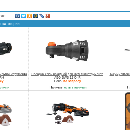
тях:
е категории
мультиинструмента
Насадка-ключ накидной для мультиинструмента
Аккумулятор
-RH
AEG BWS 12 C-IR
су
Цена:
по запросу
аличии
Наличие:
есть в наличии
Н