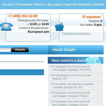
Каталог
О магазине
Оплата
Доставка
Гарантии
Контакты
Войти
+7 (495) 933-32-89
В корзине:
Понедельник-Пятница:
Товаров:
0
с
10.00
до
18.00
На сумму:
0 руб.
Суббота-Воскресенье:
Выходные дни
Перейти в корзину>>
НАШИ АКЦИИ
Наши новости и акции
В продажу поступил ручной
инструмент фирмы TRUPER
В продажу поступили станки
фирмы JET
В продажу поступила садовая
техника фирмы AL-KO
В продажу поступил ручной
инструмент фирмы Fiskars
В продажу поступил ручной
инструмент фирмы Unipro