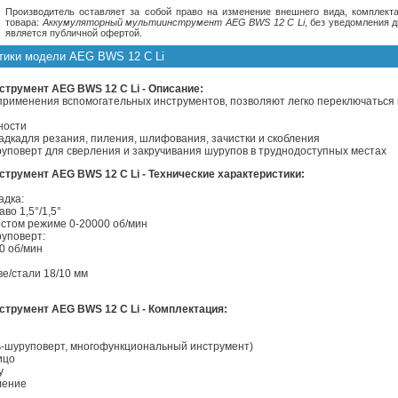
Производитель оставляет за собой право на изменение внешнего вида, комплекта
товара:
Аккумуляторный мультиинструмент AEG BWS 12 C Li
, без уведомления 
является публичной офертой.
стики модели AEG BWS 12 C Li
трумент AEG BWS 12 C Li - Описание:
 применения вспомогательных инструментов, позволяют легко переключаться 
ности
адкадля резания, пиления, шлифования, зачистки и скобления
руповерт для сверления и закручивания шурупов в труднодоступных местах
трумент AEG BWS 12 C Li - Технические характеристики:
адка:
во 1,5°/1,5°
остом режиме 0-20000 об/мин
руповерт:
50 об/мин
ве/стали 18/10 мм
трумент AEG BWS 12 C Li - Комплектация:
ль-шуруповерт, многофункциональный инструмент)
ицо
у
ление