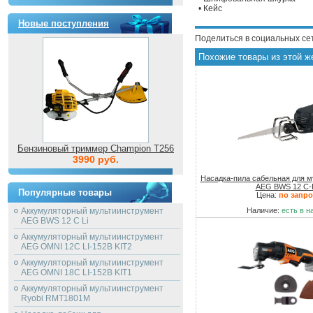
• Кейс
Новые поступления
Поделиться в социальных се
Похожие товары из этой ж
Бензиновый триммер Champion T256
3990 руб.
Насадка-пила сабельная для 
AEG BWS 12 C
Популярные товары
Цена:
по запро
Аккумуляторный мультиинструмент
Наличие:
есть в н
AEG BWS 12 C Li
Аккумуляторный мультиинструмент
AEG OMNI 12C LI-152B KIT2
Аккумуляторный мультиинструмент
AEG OMNI 18C LI-152B KIT1
Аккумуляторный мультиинструмент
Ryobi RMT1801M