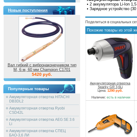
• 2 аккумулятора Li-Ion 1,5
• Зарядное устройство (30
Новые поступления
Поделиться в социальных се
Похожие товары из этой ж
Вал гибкий с вибронаконечником тип
M, 6 м, 60 мм Champion C1701
5420 руб.
Аккумуляторная отвертка
Sparky GR 3,6Li
Популярные товары
Цена:
1290 руб.
Аккумуляторная отвертка HITACHI
Наличие:
есть в наличии
DB3DL2
Аккумуляторная отвертка Ryobi
CSD42L
Аккумуляторная отвертка AEG SE 3.6
Li
Аккумуляторная отвертка СПЕЦ
БАО-3,6 ЛИ