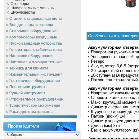
Степлеры
Шлифовальные машины
Шуруповерты
Станки, стационарные пилы
Все для сада и огорода
Сварочное оборудование
Особенности и характерис
Компрессоры воздушные
Пуско-зарядные устройства
Аккумуляторная отвертка
Генераторы, стабилизаторы
• Поворотная рукоятка д
Насосное оборудование
• Усовершенствованный э
• Реверс
Чистящая и моющая техника
• Аккумулятор 3,6 В (встр
Техника для климата
• 2-х скоростной полност
Измерительный инструмент
• 10-ступенчатая предуст
• Патрон под стандартный 
Гостиничное оборудование
Пневмоинструмент
Аккумуляторная отвертка
• Напряжение аккумуляторн
Ручной инcтрумент
• Скорость холостого хода 
Строительное оборудование
• Макс. крутящий момент м
Туристическое снаряжение
• Диаметр сверления в ст
• Шурупы по дереву до (мм
Расходные материалы
• Патрон (дюйм) 1/4
• Диаметр корпуса двигате
• Длина (мм) 275
Производители
• Вес с аккумулятором (кг)
Аккумуляторная отвертка