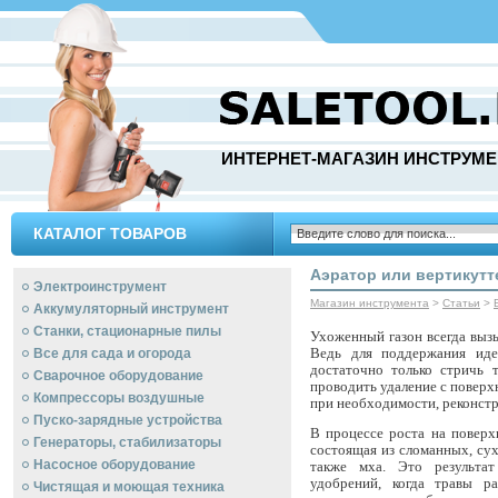
ИНТЕРНЕТ-МАГАЗИН ИНСТРУМЕ
КАТАЛОГ ТОВАРОВ
Аэратор или вертикутт
Электроинструмент
Магазин инструмента
>
Статьи
>
Аккумуляторный инструмент
Станки, стационарные пилы
Ухоженный газон всегда вызы
Ведь для поддержания идеа
Все для сада и огорода
достаточно только стричь 
Сварочное оборудование
проводить удаление с поверхн
Компрессоры воздушные
при необходимости, реконстр
Пуско-зарядные устройства
В процессе роста на поверх
Генераторы, стабилизаторы
состоящая из сломанных, сух
Насосное оборудование
также мха. Это результат
удобрений, когда травы р
Чистящая и моющая техника