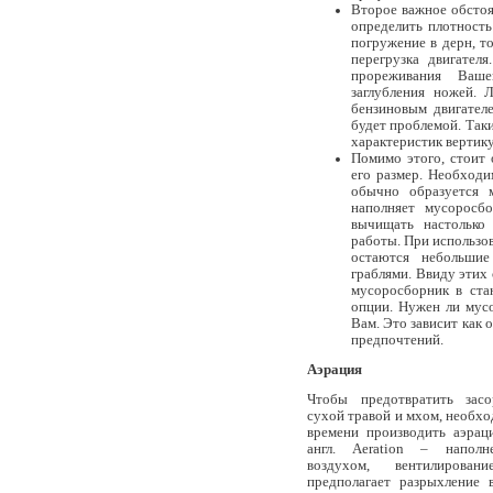
Второе важное обстоя
определить плотность
погружение в дерн, т
перегрузка двигател
прореживания Ваше
заглубления ножей. 
бензиновым двигателе
будет проблемой. Так
характеристик вертику
Помимо этого, стоит 
его размер. Необходи
обычно образуется 
наполняет мусоросбо
вычищать настолько 
работы. При использо
остаются небольшие
граблями. Ввиду этих
мусоросборник в стан
опции. Нужен ли мус
Вам. Это зависит как 
предпочтений.
Аэрация
Чтобы предотвратить засо
сухой травой и мхом, необхо
времени производить аэрац
англ. Aeration – наполн
воздухом, вентилировани
предполагает разрыхление 