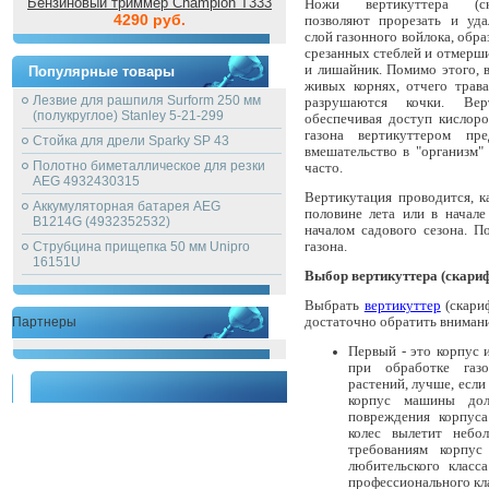
Бензиновый триммер Champion T333
Ножи вертикуттера (ска
4290 руб.
позволяют прорезать и уда
слой газонного войлока, обр
срезанных стеблей и отмерши
и лишайник. Помимо этого, 
Популярные товары
живых корнях, отчего трава
Лезвие для рашпиля Surform 250 мм
разрушаются кочки. Вер
(полукруглое) Stanley 5-21-299
обеспечивая доступ кислор
газона вертикуттером пр
Стойка для дрели Sparky SP 43
вмешательство в "организм"
Полотно биметаллическое для резки
часто.
AEG 4932430315
Вертикутация проводится, к
Аккумуляторная батарея AEG
половине лета или в начале
B1214G (4932352532)
началом садового сезона. П
газона.
Струбцина прищепка 50 мм Unipro
16151U
Выбор вертикуттера (скари
Выбрать
вертикуттер
(скари
достаточно обратить вниман
Партнеры
Первый - это корпус 
при обработке газо
растений, лучше, есл
корпус машины дол
повреждения корпуса
колес вылетит небо
требованиям корпус
любительского клас
профессионального кл