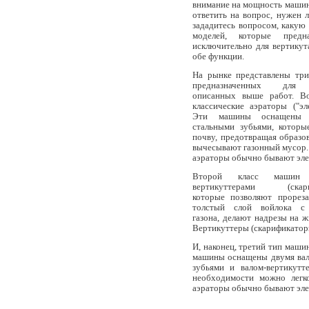
внимание на мощность машины
ответить на вопрос, нужен 
зададитесь вопросом, какую
моделей, которые предн
исключительно для вертику
обе функции.
На рынке представлены три
предназначенных для 
описанных выше работ. Во
классические аэраторы ("эле
Эти машины оснащены 
стальными зубьями, которы
почву, предотвращая образов
вычесывают газонный мусор.
аэраторы обычно бывают эле
Второй класс машин п
вертикуттерами (скариф
которые позволяют прореза
толстый слой войлока с 
газона, делают надрезы на 
Вертикуттеры (скарификаторы
И, наконец, третий тип маши
машины оснащены двумя вал
зубьями и валом-вертикут
необходимости можно легко
аэраторы обычно бывают эле