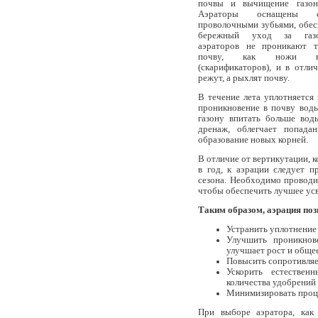
почвы и вычищение газон
Аэраторы оснащены сп
проволочными зубьями, обе
бережный уход за газо
аэраторов не проникают т
почву, как ножи вер
(скарификаторов), и в отли
режут, а рыхлят почву.
В течение лета уплотняется 
проникновение в почву воды
газону впитать больше вод
дренаж, облегчает попада
образование новых корней.
В отличие от вертикутации, 
в год, к аэрации следует п
сезона. Необходимо проводи
чтобы обеспечить лучшее усв
Таким образом, аэрация поз
Устранить уплотнение
Улучшить проникнов
улучшает рост и обще
Повысить сопротивляем
Ускорить естествен
количества удобрений
Минимизировать проце
При выборе аэратора, как 