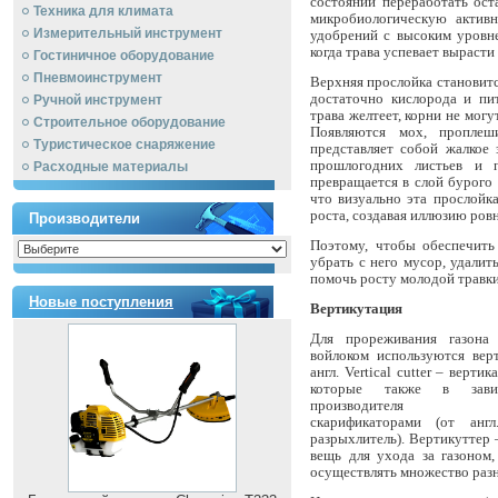
состоянии переработать ост
Техника для климата
микробиологическую активн
Измерительный инструмент
удобрений с высоким уровне
когда трава успевает вырасти
Гостиничное оборудование
Пневмоинструмент
Верхняя прослойка становитс
достаточно кислорода и пит
Ручной инcтрумент
трава желтеет, корни не мог
Строительное оборудование
Появляются мох, проплеш
Туристическое снаряжение
представляет собой жалкое 
прошлогодних листьев и 
Расходные материалы
превращается в слой бурого
что визуально эта прослойк
роста, создавая иллюзию ров
Производители
Поэтому, чтобы обеспечить
убрать с него мусор, удали
помочь росту молодой травки.
Новые поступления
Вертикутация
Для прореживания газона
войлоком используются вер
англ. Vertical cutter – вертик
которые также в зави
производителя на
скарификаторами (от англ.
разрыхлитель). Вертикуттер 
вещь для ухода за газоном
осуществлять множество раз