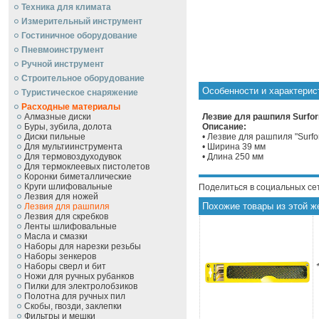
Техника для климата
Измерительный инструмент
Гостиничное оборудование
Пневмоинструмент
Ручной инcтрумент
Строительное оборудование
Особенности и характерист
Туристическое снаряжение
Расходные материалы
Алмазные диски
Лезвие для рашпиля Surform
Буры, зубила, долота
Описание:
Диски пильные
• Лезвие для рашпиля "Surfo
Для мультиинструмента
• Ширина 39 мм
Для термовоздуходувок
• Длина 250 мм
Для термоклеевых пистолетов
Коронки биметаллические
Круги шлифовальные
Поделиться в социальных се
Лезвия для ножей
Похожие товары из этой ж
Лезвия для рашпиля
Лезвия для скребков
Ленты шлифовальные
Масла и смазки
Наборы для нарезки резьбы
Наборы зенкеров
Наборы сверл и бит
Ножи для ручных рубанков
Пилки для электролобзиков
Полотна для ручных пил
Скобы, гвозди, заклепки
Фильтры и мешки