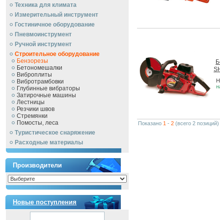
Техника для климата
Измерительный инструмент
Гостиничное оборудование
Пневмоинструмент
Ручной инcтрумент
Строительное оборудование
Бензорезы
Б
Бетономешалки
S
Виброплиты
Н
Вибротрамбовки
н
Глубинные вибраторы
Затирочные машины
Лестницы
Резчики швов
Стремянки
Помосты, леса
Показано
1
-
2
(всего 2 позиций)
Туристическое снаряжение
Расходные материалы
Производители
Новые поступления