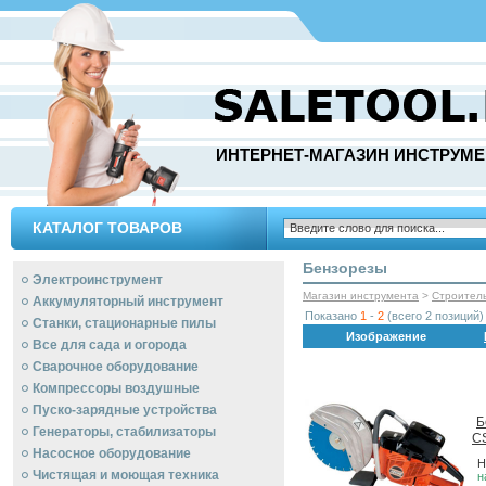
ИНТЕРНЕТ-МАГАЗИН ИНСТРУМЕ
КАТАЛОГ ТОВАРОВ
Бензорезы
Электроинструмент
Магазин инструмента
>
Строител
Аккумуляторный инструмент
Показано
1
-
2
(всего 2 позиций)
Станки, стационарные пилы
Изображение
Все для сада и огорода
Сварочное оборудование
Компрессоры воздушные
Пуско-зарядные устройства
Б
Генераторы, стабилизаторы
C
Насосное оборудование
Н
Чистящая и моющая техника
н