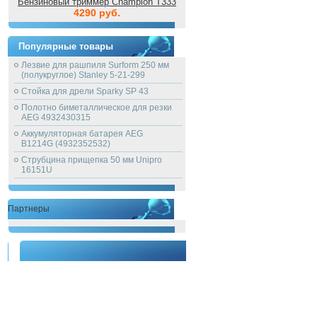
Бензиновый триммер Champion T333
4290 руб.
Популярные товары
Лезвие для рашпиля Surform 250 мм
(полукруглое) Stanley 5-21-299
Стойка для дрели Sparky SP 43
Полотно биметаллическое для резки
AEG 4932430315
Аккумуляторная батарея AEG
B1214G (4932352532)
Струбцина прищепка 50 мм Unipro
16151U
Партнеры