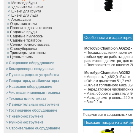
Мотоледобуры
Удлинители шнека
Шнеки для грунта
Шнеки для льда
Аксессуары
Опрыскиватели
Прочая садовая техника
Садовые пруды
Садовые пылесосы
Особенности и характери
Садовые тракторы
Сеялки точного высева
Мотобур Champion AG252 -
Снегоуборщики
• Посадка растений, монтаж 
Триммеры, мотокосы
любые другие работы, для 
Цепные пилы
различного диаметра, для в
Сварочное оборудование
• Поставляется со шнеком 
Компрессоры воздушные
Мотобур Champion AG252 - 
Пуско-зарядные устройства
• Мощность 1,46/2,0 кВт/л.с.
Генераторы, стабилизаторы
• Объем двигателя 51,7 см3
• Объем топливного бака 0,9
Насосное оборудование
• Передаточное число(пони
Чистящая и моющая техника
• Макс. обороты двигателя 
• Макс. диаметр шнека 250 
Техника для климата
• Вес 9,2 кг
Измерительный инструмент
Гостиничное оборудование
Поделиться в социальных се
Пневмоинструмент
Ручной инcтрумент
Похожие товары из этой ж
Строительное оборудование