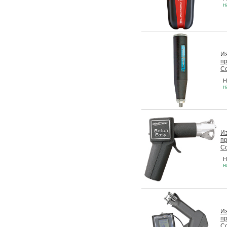
н
И
пр
Co
Н
н
И
пр
Co
Н
н
И
пр
Co