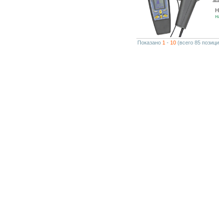
Н
н
Показано
1
-
10
(всего 85 позици