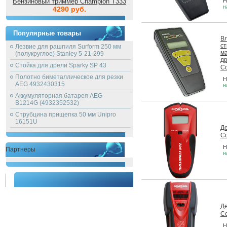
Бензиновый триммер Champion T333
Н
н
4290 руб.
Популярные товары
В
с
Лезвие для рашпиля Surform 250 мм
м
(полукруглое) Stanley 5-21-299
др
Стойка для дрели Sparky SP 43
Co
Полотно биметаллическое для резки
Н
AEG 4932430315
н
Аккумуляторная батарея AEG
B1214G (4932352532)
Струбцина прищепка 50 мм Unipro
16151U
Де
Co
Н
Партнеры
н
Де
Co
Н