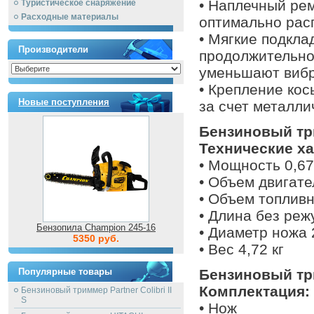
• Наплечный ре
Туристическое снаряжение
Расходные материалы
оптимально рас
• Мягкие подкла
Производители
продолжительно
уменьшают виб
• Крепление кос
Новые поступления
за счет металли
Бензиновый тр
Технические ха
• Мощность 0,67
• Объем двигате
• Объем топливн
• Длина без реж
Бензопила Champion 245-16
• Диаметр ножа
5350 руб.
• Вес 4,72 кг
Популярные товары
Бензиновый тр
Комплектация:
Бензиновый триммер Partner Colibri II
S
• Нож