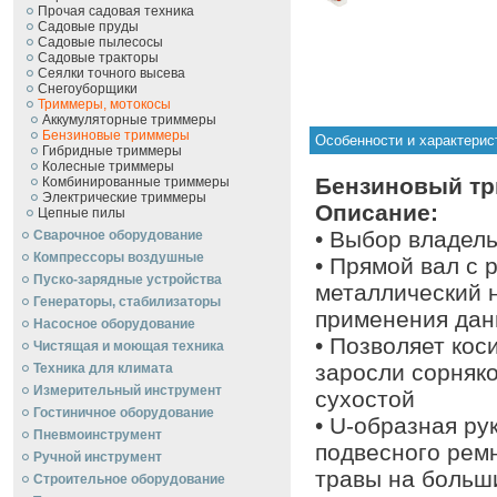
Прочая садовая техника
Садовые пруды
Садовые пылесосы
Садовые тракторы
Сеялки точного высева
Снегоуборщики
Триммеры, мотокосы
Аккумуляторные триммеры
Бензиновые триммеры
Особенности и характер
Гибридные триммеры
Колесные триммеры
Бензиновый т
Комбинированные триммеры
Электрические триммеры
Описание:
Цепные пилы
• Выбор владел
Сварочное оборудование
Компрессоры воздушные
• Прямой вал с 
Пуско-зарядные устройства
металлический 
Генераторы, стабилизаторы
применения дан
Насосное оборудование
• Позволяет коси
Чистящая и моющая техника
заросли сорняко
Техника для климата
Измерительный инструмент
сухостой
Гостиничное оборудование
• U-образная ру
Пневмоинструмент
подвесного рем
Ручной инcтрумент
травы на больш
Строительное оборудование