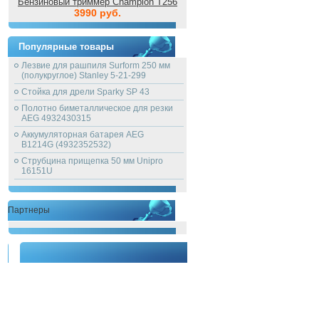
Бензиновый триммер Champion T256
3990 руб.
Популярные товары
Лезвие для рашпиля Surform 250 мм
(полукруглое) Stanley 5-21-299
Стойка для дрели Sparky SP 43
Полотно биметаллическое для резки
AEG 4932430315
Аккумуляторная батарея AEG
B1214G (4932352532)
Струбцина прищепка 50 мм Unipro
16151U
Партнеры