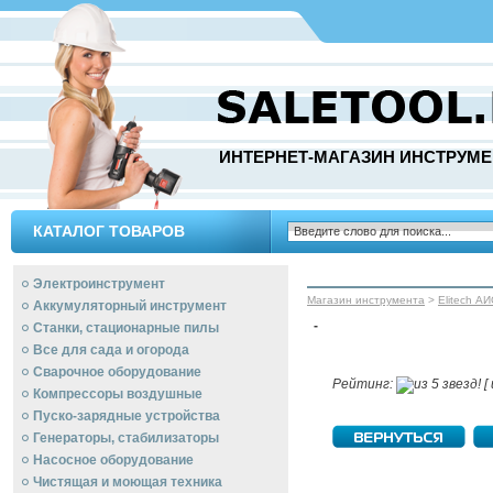
ИНТЕРНЕТ-МАГАЗИН ИНСТРУМЕ
КАТАЛОГ ТОВАРОВ
Электроинструмент
Магазин инструмента
>
Elitech А
Аккумуляторный инструмент
-
Станки, стационарные пилы
Все для сада и огорода
Сварочное оборудование
Рейтинг:
[ 
Компрессоры воздушные
Пуско-зарядные устройства
Генераторы, стабилизаторы
Насосное оборудование
Чистящая и моющая техника