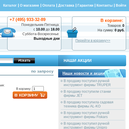
Каталог
О магазине
Оплата
Доставка
Гарантии
Контакты
Войти
+7 (495) 933-32-89
В корзине:
Понедельник-Пятница:
Товаров:
0
с
10.00
до
18.00
На сумму:
0 руб.
Суббота-Воскресенье:
Выходные дни
Перейти в корзину>>
НАШИ АКЦИИ
по запросу
Наши новости и акции
В продажу поступил ручной
инструмент фирмы TRUPER
ия:
В корзину:
В продажу поступили станки
фирмы JET
В продажу поступила садовая
техника фирмы AL-KO
В продажу поступил ручной
инструмент фирмы Fiskars
В продажу поступил ручной
инструмент фирмы Unipro