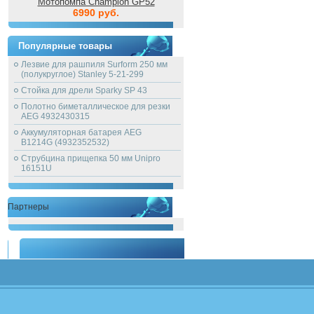
Мотопомпа Champion GP52
6990 руб.
Популярные товары
Лезвие для рашпиля Surform 250 мм
(полукруглое) Stanley 5-21-299
Стойка для дрели Sparky SP 43
Полотно биметаллическое для резки
AEG 4932430315
Аккумуляторная батарея AEG
B1214G (4932352532)
Струбцина прищепка 50 мм Unipro
16151U
Партнеры