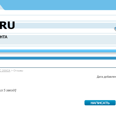
НТА
ИС 200СА
> Отзывы
Дата добавлен
из 5 звезд!]