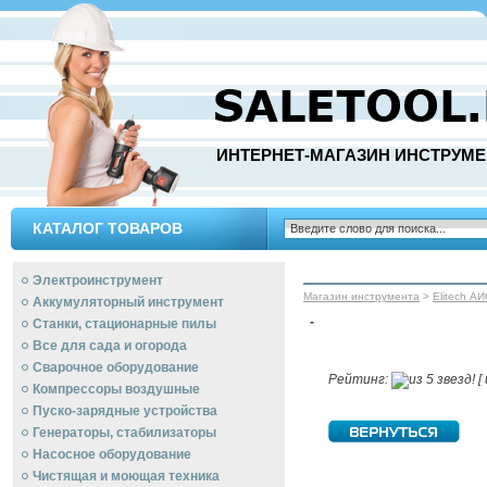
ИНТЕРНЕТ-МАГАЗИН ИНСТРУМЕ
КАТАЛОГ ТОВАРОВ
Электроинструмент
Магазин инструмента
>
Elitech А
Аккумуляторный инструмент
-
Станки, стационарные пилы
Все для сада и огорода
Сварочное оборудование
Рейтинг:
[ 
Компрессоры воздушные
Пуско-зарядные устройства
Генераторы, стабилизаторы
Насосное оборудование
Чистящая и моющая техника