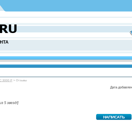
НТА
ЭС 3000 Р
> Отзывы
Дата добавлен
из 5 звезд!]