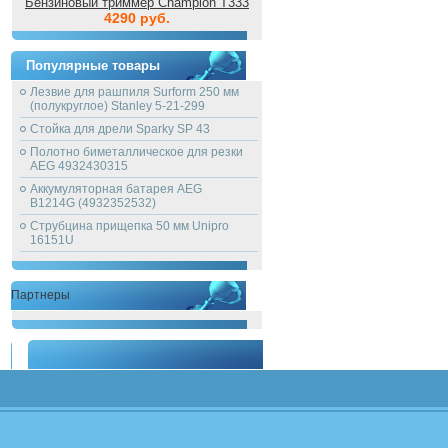
Бензиновый триммер Champion T333
4290 руб.
Популярные товары
Лезвие для рашпиля Surform 250 мм
(полукруглое) Stanley 5-21-299
Стойка для дрели Sparky SP 43
Полотно биметаллическое для резки
AEG 4932430315
Аккумуляторная батарея AEG
B1214G (4932352532)
Струбцина прищепка 50 мм Unipro
16151U
Партнеры