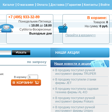
Каталог
О магазине
Оплата
Доставка
Гарантии
Контакты
Войти
+7 (495) 933-32-89
В корзине:
Понедельник-Пятница:
Товаров:
0
с
10.00
до
18.00
На сумму:
0 руб.
Суббота-Воскресенье:
Выходные дни
Перейти в корзину>>
НАШИ АКЦИИ
по запросу
Наши новости и акции
В продажу поступил ручной
инструмент фирмы TRUPER
ия:
В корзину:
В продажу поступили станки
фирмы JET
В продажу поступила садовая
техника фирмы AL-KO
В продажу поступил ручной
инструмент фирмы Fiskars
В продажу поступил ручной
инструмент фирмы Unipro