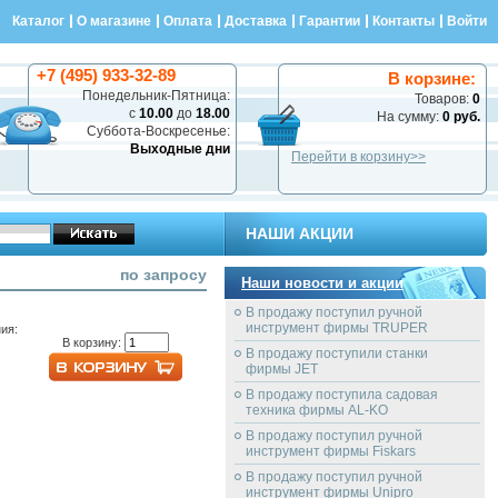
Каталог
О магазине
Оплата
Доставка
Гарантии
Контакты
Войти
+7 (495) 933-32-89
В корзине:
Понедельник-Пятница:
Товаров:
0
с
10.00
до
18.00
На сумму:
0 руб.
Суббота-Воскресенье:
Выходные дни
Перейти в корзину>>
НАШИ АКЦИИ
по запросу
Наши новости и акции
В продажу поступил ручной
инструмент фирмы TRUPER
ия:
В корзину:
В продажу поступили станки
фирмы JET
В продажу поступила садовая
техника фирмы AL-KO
В продажу поступил ручной
инструмент фирмы Fiskars
В продажу поступил ручной
инструмент фирмы Unipro