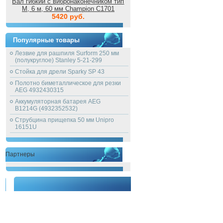
Вал гибкий с вибронаконечником тип
M, 6 м, 60 мм Champion C1701
5420 руб.
Популярные товары
Лезвие для рашпиля Surform 250 мм
(полукруглое) Stanley 5-21-299
Стойка для дрели Sparky SP 43
Полотно биметаллическое для резки
AEG 4932430315
Аккумуляторная батарея AEG
B1214G (4932352532)
Струбцина прищепка 50 мм Unipro
16151U
Партнеры