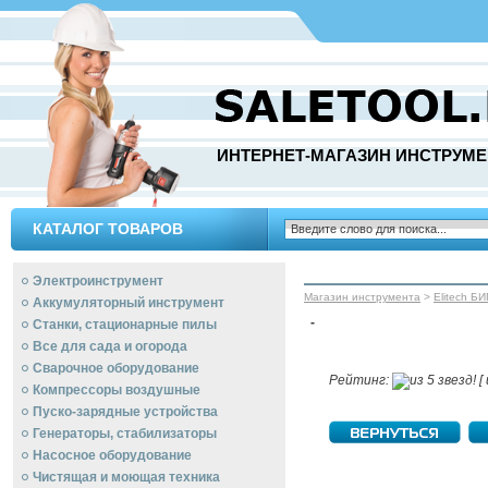
ИНТЕРНЕТ-МАГАЗИН ИНСТРУМЕ
КАТАЛОГ ТОВАРОВ
Электроинструмент
Магазин инструмента
>
Elitech БИ
Аккумуляторный инструмент
-
Станки, стационарные пилы
Все для сада и огорода
Сварочное оборудование
Рейтинг:
[ 
Компрессоры воздушные
Пуско-зарядные устройства
Генераторы, стабилизаторы
Насосное оборудование
Чистящая и моющая техника