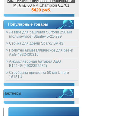
Вал гибкий с вибронаконечником тип
M, 6 м, 60 мм Champion C1701
5420 руб.
Популярные товары
Лезвие для рашпиля Surform 250 мм
(полукруглое) Stanley 5-21-299
Стойка для дрели Sparky SP 43
Полотно биметаллическое для резки
AEG 4932430315
Аккумуляторная батарея AEG
B1214G (4932352532)
Струбцина прищепка 50 мм Unipro
16151U
Партнеры