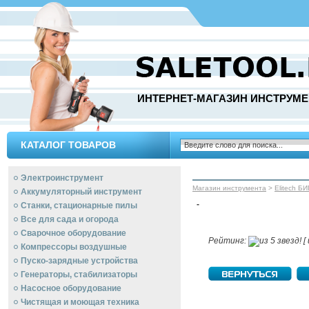
ИНТЕРНЕТ-МАГАЗИН ИНСТРУМЕ
КАТАЛОГ ТОВАРОВ
Электроинструмент
Магазин инструмента
>
Elitech Б
Аккумуляторный инструмент
-
Станки, стационарные пилы
Все для сада и огорода
Сварочное оборудование
Рейтинг:
[ 
Компрессоры воздушные
Пуско-зарядные устройства
Генераторы, стабилизаторы
Насосное оборудование
Чистящая и моющая техника