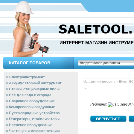
ИНТЕРНЕТ-МАГАЗИН ИНСТРУМЕ
КАТАЛОГ ТОВАРОВ
Электроинструмент
Магазин инструмента
>
Elitech БС
Аккумуляторный инструмент
-
Станки, стационарные пилы
Все для сада и огорода
Сварочное оборудование
Рейтинг:
[ 
Компрессоры воздушные
Пуско-зарядные устройства
Генераторы, стабилизаторы
Насосное оборудование
Чистящая и моющая техника