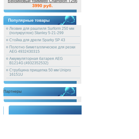
Бензиновый триммер Champion T256
3990 руб.
Популярные товары
Лезвие для рашпиля Surform 250 мм
(полукруглое) Stanley 5-21-299
Стойка для дрели Sparky SP 43
Полотно биметаллическое для резки
AEG 4932430315
Аккумуляторная батарея AEG
B1214G (4932352532)
Струбцина прищепка 50 мм Unipro
16151U
Партнеры