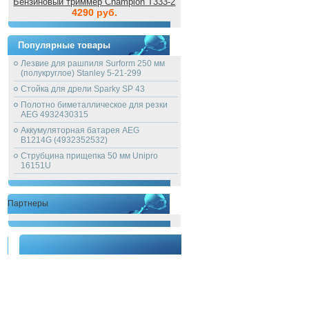
Бензиновый триммер Champion T333-2
4290 руб.
Популярные товары
Лезвие для рашпиля Surform 250 мм
(полукруглое) Stanley 5-21-299
Стойка для дрели Sparky SP 43
Полотно биметаллическое для резки
AEG 4932430315
Аккумуляторная батарея AEG
B1214G (4932352532)
Струбцина прищепка 50 мм Unipro
16151U
Партнеры