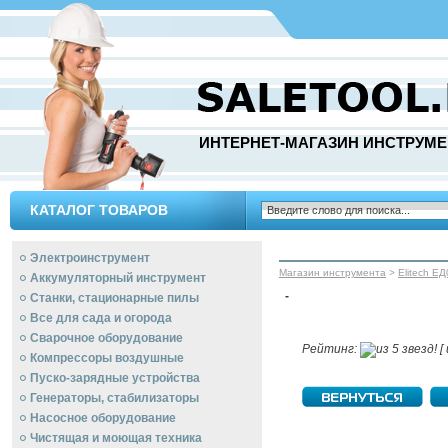
ИНТЕРНЕТ-МАГАЗИН ИНСТРУМЕ
КАТАЛОГ ТОВАРОВ
Электроинструмент
Магазин инструмента
>
Elitech Е
Аккумуляторный инструмент
-
Станки, стационарные пилы
Все для сада и огорода
Сварочное оборудование
Рейтинг:
[ 
Компрессоры воздушные
Пуско-зарядные устройства
Генераторы, стабилизаторы
Насосное оборудование
Чистящая и моющая техника