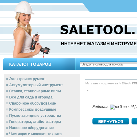
ИНТЕРНЕТ-МАГАЗИН ИНСТРУМЕ
КАТАЛОГ ТОВАРОВ
Электроинструмент
Магазин инструмента
>
Elitech КП
Аккумуляторный инструмент
-
Станки, стационарные пилы
Все для сада и огорода
Сварочное оборудование
Рейтинг:
[ 
Компрессоры воздушные
Пуско-зарядные устройства
Генераторы, стабилизаторы
Насосное оборудование
Чистящая и моющая техника