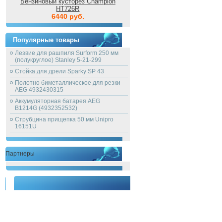
Бензиновый кусторез Champion
HT726R
6440 руб.
Популярные товары
Лезвие для рашпиля Surform 250 мм
(полукруглое) Stanley 5-21-299
Стойка для дрели Sparky SP 43
Полотно биметаллическое для резки
AEG 4932430315
Аккумуляторная батарея AEG
B1214G (4932352532)
Струбцина прищепка 50 мм Unipro
16151U
Партнеры