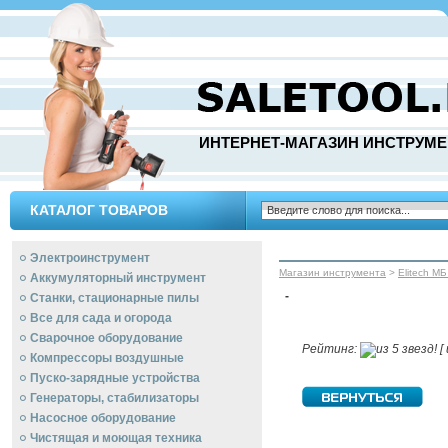
ИНТЕРНЕТ-МАГАЗИН ИНСТРУМЕ
КАТАЛОГ ТОВАРОВ
Электроинструмент
Магазин инструмента
>
Elitech МБ
Аккумуляторный инструмент
-
Станки, стационарные пилы
Все для сада и огорода
Сварочное оборудование
Рейтинг:
[ 
Компрессоры воздушные
Пуско-зарядные устройства
Генераторы, стабилизаторы
Насосное оборудование
Чистящая и моющая техника