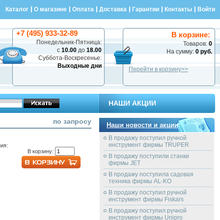
Каталог
О магазине
Оплата
Доставка
Гарантии
Контакты
Войти
+7 (495) 933-32-89
В корзине:
Понедельник-Пятница:
Товаров:
0
с
10.00
до
18.00
На сумму:
0 руб.
Суббота-Воскресенье:
Выходные дни
Перейти в корзину>>
НАШИ АКЦИИ
по запросу
Наши новости и акции
В продажу поступил ручной
инструмент фирмы TRUPER
ия:
В корзину:
В продажу поступили станки
фирмы JET
В продажу поступила садовая
техника фирмы AL-KO
В продажу поступил ручной
инструмент фирмы Fiskars
В продажу поступил ручной
инструмент фирмы Unipro