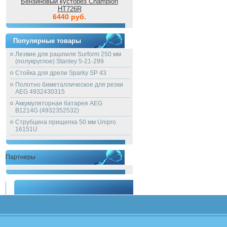
Бензиновый кусторез Champion
HT726R
6440 руб.
Популярные товары
Лезвие для рашпиля Surform 250 мм
(полукруглое) Stanley 5-21-299
Стойка для дрели Sparky SP 43
Полотно биметаллическое для резки
AEG 4932430315
Аккумуляторная батарея AEG
B1214G (4932352532)
Струбцина прищепка 50 мм Unipro
16151U
Партнеры