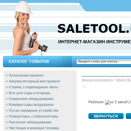
ИНТЕРНЕТ-МАГАЗИН ИНСТРУМЕ
КАТАЛОГ ТОВАРОВ
Электроинструмент
Магазин инструмента
>
Elitech ПБ
Аккумуляторный инструмент
-
Станки, стационарные пилы
Все для сада и огорода
Сварочное оборудование
Рейтинг:
[ 
Компрессоры воздушные
Пуско-зарядные устройства
Генераторы, стабилизаторы
Насосное оборудование
Чистящая и моющая техника