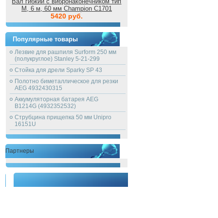
Вал гибкий с вибронаконечником тип
M, 6 м, 60 мм Champion C1701
5420 руб.
Популярные товары
Лезвие для рашпиля Surform 250 мм
(полукруглое) Stanley 5-21-299
Стойка для дрели Sparky SP 43
Полотно биметаллическое для резки
AEG 4932430315
Аккумуляторная батарея AEG
B1214G (4932352532)
Струбцина прищепка 50 мм Unipro
16151U
Партнеры