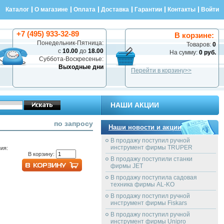
Каталог
О магазине
Оплата
Доставка
Гарантии
Контакты
Войти
+7 (495) 933-32-89
В корзине:
Понедельник-Пятница:
Товаров:
0
с
10.00
до
18.00
На сумму:
0 руб.
Суббота-Воскресенье:
Выходные дни
Перейти в корзину>>
НАШИ АКЦИИ
по запросу
Наши новости и акции
В продажу поступил ручной
инструмент фирмы TRUPER
ия:
В корзину:
В продажу поступили станки
фирмы JET
В продажу поступила садовая
техника фирмы AL-KO
В продажу поступил ручной
инструмент фирмы Fiskars
В продажу поступил ручной
инструмент фирмы Unipro