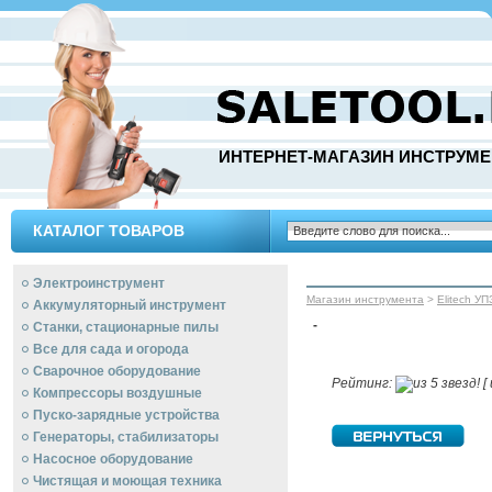
ИНТЕРНЕТ-МАГАЗИН ИНСТРУМЕ
КАТАЛОГ ТОВАРОВ
Электроинструмент
Магазин инструмента
>
Elitech УП
Аккумуляторный инструмент
-
Станки, стационарные пилы
Все для сада и огорода
Сварочное оборудование
Рейтинг:
[ 
Компрессоры воздушные
Пуско-зарядные устройства
Генераторы, стабилизаторы
Насосное оборудование
Чистящая и моющая техника