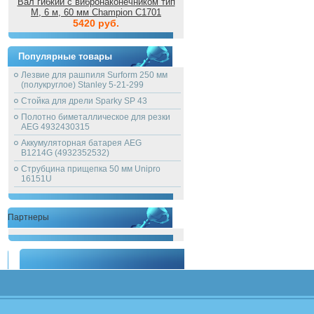
Вал гибкий с вибронаконечником тип
M, 6 м, 60 мм Champion C1701
5420 руб.
Популярные товары
Лезвие для рашпиля Surform 250 мм
(полукруглое) Stanley 5-21-299
Стойка для дрели Sparky SP 43
Полотно биметаллическое для резки
AEG 4932430315
Аккумуляторная батарея AEG
B1214G (4932352532)
Струбцина прищепка 50 мм Unipro
16151U
Партнеры