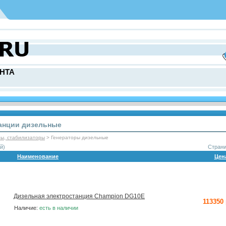
НТА
танции дизельные
ры, стабилизаторы
> Генераторы дизельные
й)
Стран
Наименование
Цен
Дизельная электростанция Champion DG10E
113350
Наличие:
есть в наличии