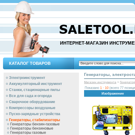
ИНТЕРНЕТ-МАГАЗИН ИНСТРУМЕ
КАТАЛОГ ТОВАРОВ
Генераторы, электрос
Электроинструмент
Магазин инструмента
>
Генерато
Аккумуляторный инструмент
Показано
1
-
10
(всего 77 позици
Станки, стационарные пилы
Изображение
Все для сада и огорода
Сварочное оборудование
Компрессоры воздушные
Пуско-зарядные устройства
Генераторы, стабилизаторы
Генераторы бензин-газовые
Генераторы бензиновые
Генераторы газовые