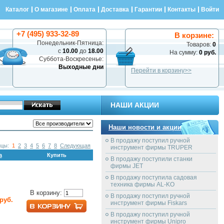
Каталог
О магазине
Оплата
Доставка
Гарантии
Контакты
Войти
+7 (495) 933-32-89
В корзине:
Понедельник-Пятница:
Товаров:
0
с
10.00
до
18.00
На сумму:
0 руб.
Суббота-Воскресенье:
Выходные дни
Перейти в корзину>>
НАШИ АКЦИИ
Наши новости и акции
В продажу поступил ручной
ицы:
1
2
3
4
5
6
7
8
Следующая
инструмент фирмы TRUPER
а
Купить
В продажу поступили станки
фирмы JET
В продажу поступила садовая
техника фирмы AL-KO
В корзину:
В продажу поступил ручной
 руб.
инструмент фирмы Fiskars
В продажу поступил ручной
инструмент фирмы Unipro