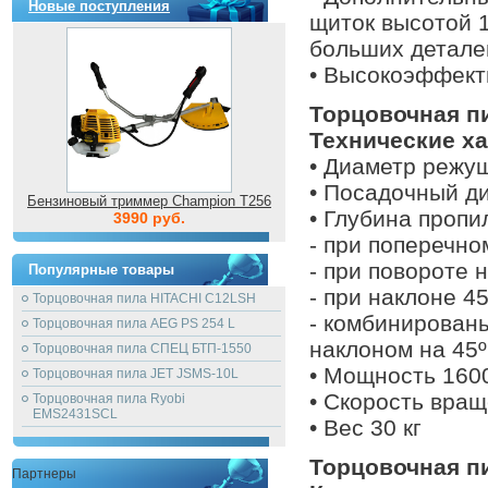
Новые поступления
щиток высотой 
больших детале
• Высокоэффект
Торцовочная пи
Технические ха
• Диаметр режу
• Посадочный д
Бензиновый триммер Champion T256
• Глубина пропи
3990 руб.
- при поперечно
- при повороте 
Популярные товары
- при наклоне 4
Торцовочная пила HITACHI C12LSH
- комбинированы
Торцовочная пила AEG PS 254 L
наклоном на 45
Торцовочная пила СПЕЦ БТП-1550
• Мощность 160
Торцовочная пила JET JSMS-10L
• Скорость вращ
Торцовочная пила Ryobi
EMS2431SCL
• Вес 30 кг
Торцовочная пи
Партнеры