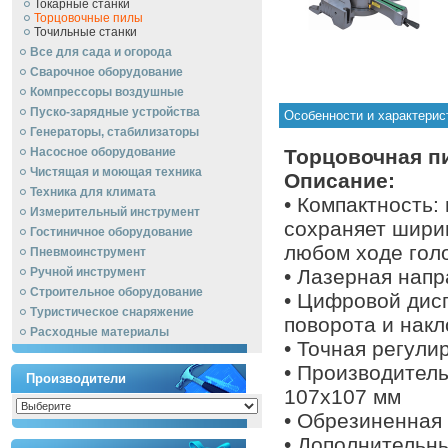
Токарные станки
Торцовочные пилы
Точильные станки
Все для сада и огорода
Сварочное оборудование
Компрессоры воздушные
Пуско-зарядные устройства
Особенности и характери
Генераторы, стабилизаторы
Насосное оборудование
Торцовочная пи
Чистящая и моющая техника
Описание:
Техника для климата
• Компактность:
Измерительный инструмент
сохраняет шири
Гостиничное оборудование
любом ходе гол
Пневмоинструмент
Ручной инcтрумент
• Лазерная нап
Строительное оборудование
• Цифровой дис
Туристическое снаряжение
поворота и нак
Расходные материалы
• Точная регули
• Производител
Производители
107х107 мм
• Обрезиненная 
• Дополнительн