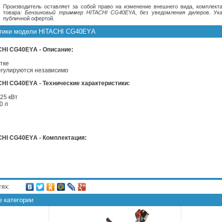
Производитель оставляет за собой право на изменение внешнего вида, комплекта
товара:
Бензиновый триммер HITACHI CG40EYА
, без уведомления дилеров. Ук
публичной офертой.
стики модели HITACHI CG40EYА
HI CG40EYА - Описание:
тке
регулируются независимо
HI CG40EYА - Технические характеристики:
25 кВт
0 л
HI CG40EYА - Комплектация:
тях:
е категории