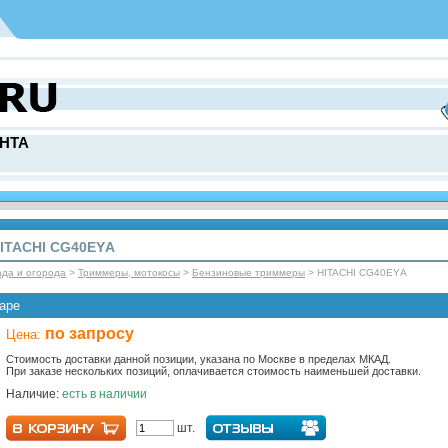
НТА
ITACHI CG40EYА
ада и огорода
>
Триммеры, мотокосы
>
Бензиновые триммеры
> HITACHI CG40EYА
аре
по запросу
Цена:
Стоимость доставки данной позиции, указана по Москве в пределах МКАД.
При заказе нескольких позиций, оплачивается стоимость наименьшей доставки.
Наличие:
есть в наличии
шт.