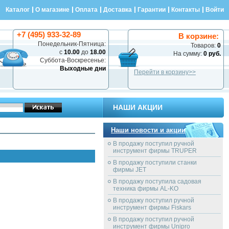
Каталог
О магазине
Оплата
Доставка
Гарантии
Контакты
Войти
+7 (495) 933-32-89
В корзине:
Понедельник-Пятница:
Товаров:
0
с
10.00
до
18.00
На сумму:
0 руб.
Суббота-Воскресенье:
Выходные дни
Перейти в корзину>>
НАШИ АКЦИИ
Наши новости и акции
В продажу поступил ручной
инструмент фирмы TRUPER
В продажу поступили станки
фирмы JET
В продажу поступила садовая
техника фирмы AL-KO
В продажу поступил ручной
инструмент фирмы Fiskars
В продажу поступил ручной
инструмент фирмы Unipro