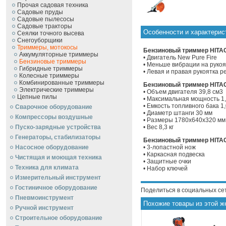
Прочая садовая техника
Садовые пруды
Садовые пылесосы
Садовые тракторы
Особенности и характери
Сеялки точного высева
Снегоуборщики
Триммеры, мотокосы
Бензиновый триммер HITAC
Аккумуляторные триммеры
• Двигатель New Pure Fire
Бензиновые триммеры
• Меньше вибрации на рукоя
Гибридные триммеры
• Левая и правая рукоятка 
Колесные триммеры
Комбинированные триммеры
Бензиновый триммер HITAC
Электрические триммеры
• Объем двигателя 39,8 см3
Цепные пилы
• Максимальная мощность 1,
• Емкость топливного бака 1,
Сварочное оборудование
• Диаметр штанги 30 мм
Компрессоры воздушные
• Размеры 1780х640х320 мм
Пуско-зарядные устройства
• Вес 8,3 кг
Генераторы, стабилизаторы
Бензиновый триммер HITAC
Насосное оборудование
• 3-лопастной нож
• Каркасная подвеска
Чистящая и моющая техника
• Защитные очки
Техника для климата
• Набор ключей
Измерительный инструмент
Гостиничное оборудование
Поделиться в социальных се
Пневмоинструмент
Похожие товары из этой ж
Ручной инcтрумент
Строительное оборудование