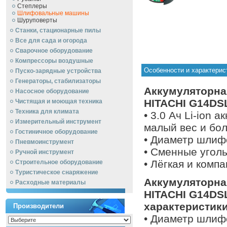
Степлеры
Шлифовальные машины
Шуруповерты
Станки, стационарные пилы
Все для сада и огорода
Сварочное оборудование
Компрессоры воздушные
Особенности и характери
Пуско-зарядные устройства
Генераторы, стабилизаторы
Аккумуляторна
Насосное оборудование
HITACHI G14DSL
Чистящая и моющая техника
Техника для климата
• 3.0 Ач Li-ion 
Измерительный инструмент
малый вес и бо
Гостиничное оборудование
• Диаметр шлиф
Пневмоинструмент
• Сменные угол
Ручной инcтрумент
• Лёгкая и компа
Строительное оборудование
Туристическое снаряжение
Аккумуляторна
Расходные материалы
HITACHI G14DSL
характеристики
Производители
• Диаметр шлиф