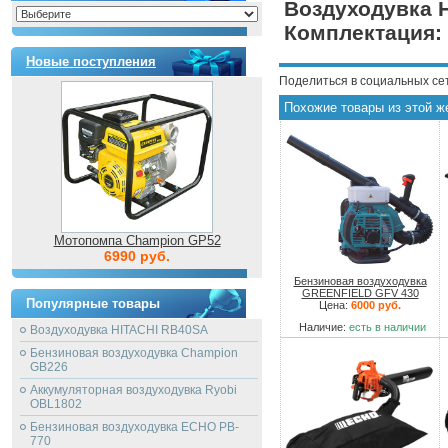
Воздуходувка H
Комплектация:
Новые поступления
Поделиться в социальных се
Похожие товары из этой ж
Мотопомпа Champion GP52
6990 руб.
Бензиновая воздуходувка
GREENFIELD GFV 430
Популярные товары
Цена:
6000 руб.
Наличие:
есть в наличии
Воздуходувка HITACHI RB40SA
Бензиновая воздуходувка Champion
GB226
Аккумуляторная воздуходувка Ryobi
OBL1802
Бензиновая воздуходувка ECHO PB-
770