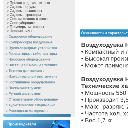
Прочая садовая техника
Садовые пруды
Садовые пылесосы
Садовые тракторы
Сеялки точного высева
Снегоуборщики
Триммеры, мотокосы
Цепные пилы
Особенности и характери
Сварочное оборудование
Компрессоры воздушные
Воздуходувка H
Пуско-зарядные устройства
• Компактный и 
Генераторы, стабилизаторы
• Высокая произ
Насосное оборудование
• Может примен
Чистящая и моющая техника
Техника для климата
Измерительный инструмент
Воздуходувка H
Гостиничное оборудование
Технические ха
Пневмоинструмент
• Мощность 550
Ручной инcтрумент
• Производит 3,
Строительное оборудование
Туристическое снаряжение
• Макс. разряж.
Расходные материалы
• Частота хол. 
• Вес 1,7 кг
Производители