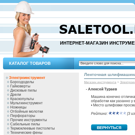
ИНТЕРНЕТ-МАГАЗИН ИНСТРУМЕ
КАТАЛОГ ТОВАРОВ
Ленточная шлифмашина
Электроинструмент
Бороздоделы
Магазин инструмента
>
Электрои
Гайковерты
- Алексей Тураев
Дисковые пилы
Дрели
Машина конечно отличная
Краскопульты
обработки как уазанно у 
Мультиинструмент
• Место шлифовки просм
Ножницы
Отбойные молотки
Рейтинг:
[3 из
Перфораторы
Прочие инструменты
Сабельные пилы
Термоклеевые пистолеты
Технические фены