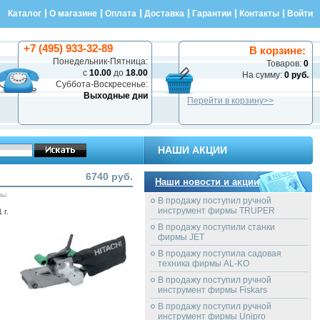
Каталог
О магазине
Оплата
Доставка
Гарантии
Контакты
Войти
+7 (495) 933-32-89
В корзине:
Понедельник-Пятница:
Товаров:
0
с
10.00
до
18.00
На сумму:
0 руб.
Суббота-Воскресенье:
Выходные дни
Перейти в корзину>>
НАШИ АКЦИИ
6740 руб.
Наши новости и акции
вы
В продажу поступил ручной
инструмент фирмы TRUPER
 г.
В продажу поступили станки
фирмы JET
В продажу поступила садовая
техника фирмы AL-KO
В продажу поступил ручной
инструмент фирмы Fiskars
В продажу поступил ручной
инструмент фирмы Unipro