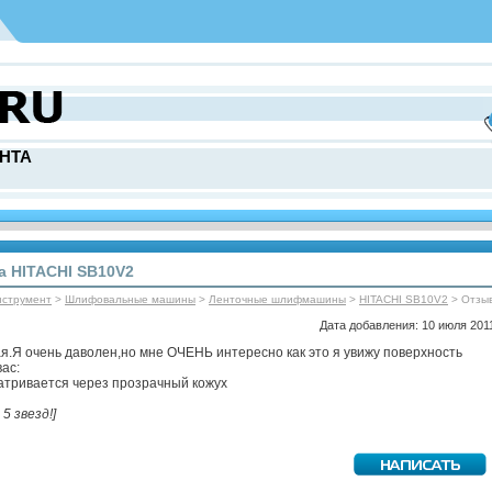
НТА
 HITACHI SB10V2
нструмент
>
Шлифовальные машины
>
Ленточные шлифмашины
>
HITACHI SB10V2
> Отзы
Дата добавления: 10 июля 2011
.Я очень даволен,но мне ОЧЕНЬ интересно как это я увижу поверхность
вас:
атривается через прозрачный кожух
 5 звезд!]