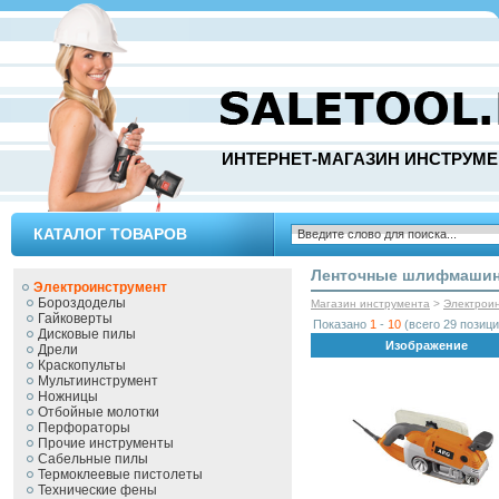
ИНТЕРНЕТ-МАГАЗИН ИНСТРУМЕ
КАТАЛОГ ТОВАРОВ
Ленточные шлифмаши
Электроинструмент
Бороздоделы
Магазин инструмента
>
Электрои
Гайковерты
Показано
1
-
10
(всего 29 позици
Дисковые пилы
Изображение
Дрели
Краскопульты
Мультиинструмент
Ножницы
Отбойные молотки
Перфораторы
Прочие инструменты
Сабельные пилы
Термоклеевые пистолеты
Технические фены