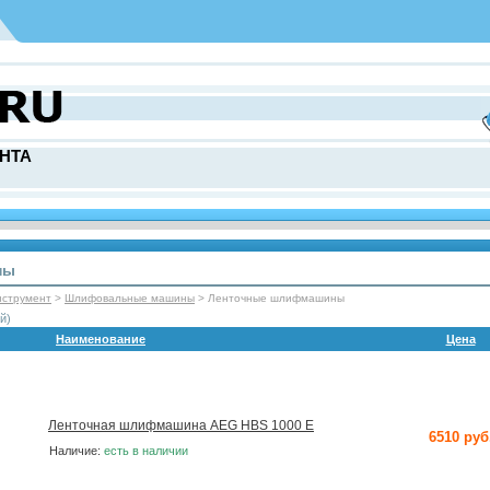
НТА
ны
нструмент
>
Шлифовальные машины
> Ленточные шлифмашины
й)
Наименование
Цена
Ленточная шлифмашина AEG HBS 1000 E
6510 руб
Наличие:
есть в наличии