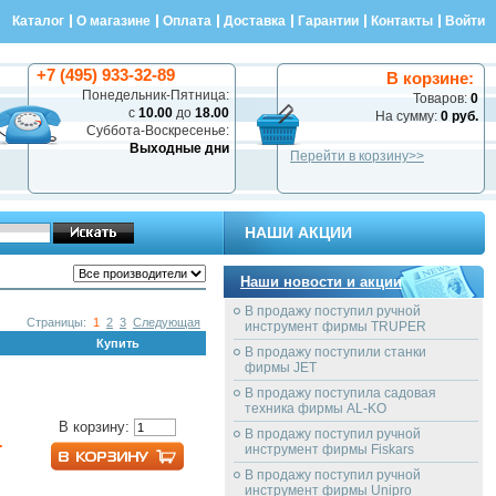
Каталог
О магазине
Оплата
Доставка
Гарантии
Контакты
Войти
+7 (495) 933-32-89
В корзине:
Понедельник-Пятница:
Товаров:
0
с
10.00
до
18.00
На сумму:
0 руб.
Суббота-Воскресенье:
Выходные дни
Перейти в корзину>>
НАШИ АКЦИИ
Наши новости и акции
В продажу поступил ручной
Страницы:
1
2
3
Следующая
инструмент фирмы TRUPER
Купить
В продажу поступили станки
фирмы JET
В продажу поступила садовая
техника фирмы AL-KO
В корзину:
В продажу поступил ручной
.
инструмент фирмы Fiskars
В продажу поступил ручной
инструмент фирмы Unipro