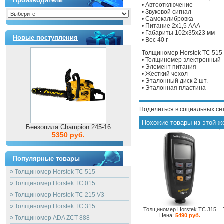
Производители
• Автоотключение
• Звуковой сигнал
• Самокалибровка
• Питание 2х1,5 ААА
• Габариты 102x35x23 мм
Новые поступления
• Вес 40 г
Толщиномер Horstek TC 515 
• Толщиномер электронный
• Элемент питания
• Жесткий чехол
• Эталонный диск 2 шт.
• Эталонная пластина
Поделиться в социальных се
Похожие товары из этой ж
Бензопила Champion 245-16
5350 руб.
Популярные товары
Толщиномер Horstek TC 515
Толщиномер Horstek TC 015
Толщиномер Horstek TC 215 V3
Толщиномер Horstek TC 315
Толщиномер Horstek TC 315
Цена:
5490 руб.
Толщиномер ADA ZCT 888