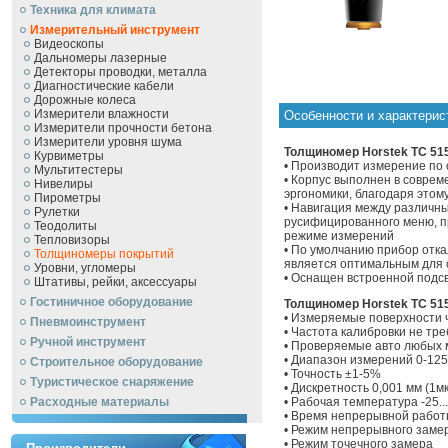
Техника для климата
Измерительный инструмент
Видеоскопы
Дальномеры лазерные
Детекторы проводки, металла
Диагностические кабели
Дорожные колеса
Измерители влажности
Особенности и характерис
Измерители прочности бетона
Измерители уровня шума
Толщиномер Horstek TC 515
Курвиметры
• Производит измерение по
Мультитестеры
• Корпус выполнен в соврем
Нивелиры
эргономики, благодаря этому
Пирометры
• Навигация между различн
Рулетки
русифицированного меню, пр
Теодолиты
режиме измерений
Тепловизоры
• По умолчанию прибор отк
Толщиномеры покрытий
является оптимальным для 
Уровни, угломеры
• Оснащен встроенной подс
Штативы, рейки, аксессуары
Гостиничное оборудование
Толщиномер Horstek TC 515
• Измеряемые поверхности 
Пневмоинструмент
• Частота калибровки не тр
Ручной инcтрумент
• Проверяемые авто любых 
• Диапазон измерений 0-1250
Строительное оборудование
• Точность ±1-5%
Туристическое снаряжение
• Дискретность 0,001 мм (1м
Расходные материалы
• Рабочая температура -25..
• Время непрерывной работы
• Режим непрерывного заме
• Режим точечного замера