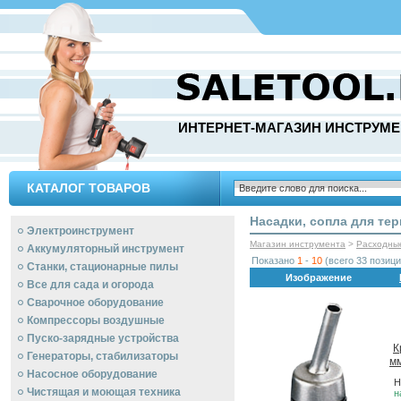
ИНТЕРНЕТ-МАГАЗИН ИНСТРУМЕ
КАТАЛОГ ТОВАРОВ
Насадки, сопла для те
Электроинструмент
Магазин инструмента
>
Расходны
Аккумуляторный инструмент
Показано
1
-
10
(всего 33 позици
Станки, стационарные пилы
Изображение
Все для сада и огорода
Сварочное оборудование
Компрессоры воздушные
Пуско-зарядные устройства
К
Генераторы, стабилизаторы
мм
Насосное оборудование
Н
Чистящая и моющая техника
н