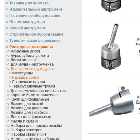
Техника для климата
Измерительный инструмент
Гостиничное оборудование
Пневмоинструмент
Ручной инcтрумент
Строительное оборудование
К
Туристическое снаряжение
мм
Расходные материалы
Алмазные диски
Н
н
Буры, зубила, долота
Диски пильные
Для мультиинструмента
Для термовоздуходувок
Аксессуары
Насадки, сопла
Сварочные прутки
Термоусадочные трубки
Для термоклеевых пистолетов
Коронки биметаллические
К
Круги шлифовальные
Ge
Лезвия для ножей
Лезвия для рашпиля
Н
Лезвия для скребков
н
Ленты шлифовальные
Масла и смазки
Наборы для нарезки резьбы
Наборы зенкеров
Наборы сверл и бит
Ножи для ручных рубанков