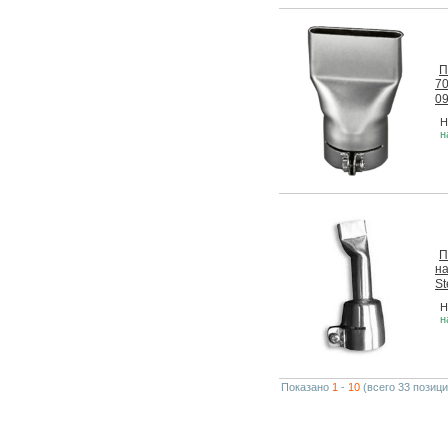
П
70
0
Н
н
П
на
St
Н
н
Показано
1
-
10
(всего 33 позици