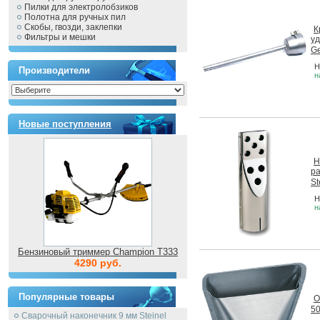
Пилки для электролобзиков
Полотна для ручных пил
Скобы, гвозди, заклепки
К
Фильтры и мешки
у
Ge
Н
Производители
н
Новые поступления
Н
ра
St
Н
н
Бензиновый триммер Champion T333
4290 руб.
Популярные товары
О
50
Сварочный наконечник 9 мм Steinel